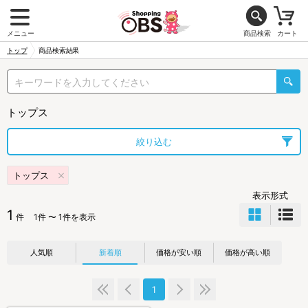
メニュー
商品検索
カート
トップ
商品検索結果
トップス
絞り込む
トップス
表示形式
1
件
1件 〜 1件を表示
人気順
新着順
価格が安い順
価格が高い順
1