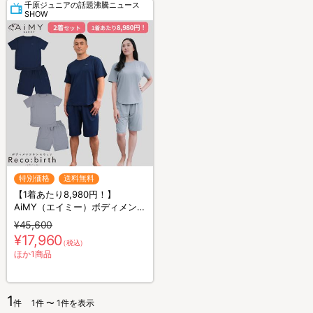
千原ジュニアの話題沸騰ニュース
SHOW
特別価格
送料無料
【1着あたり8,980円！】
AiMY（エイミー）ボディメンテ
ナンスウェア リカバース／半袖
¥45,600
半ズボン／2着セット／上下セ
¥17,960
（税込）
ット／リカバリーウェア
ほか1商品
1
件
1件 〜 1件を表示