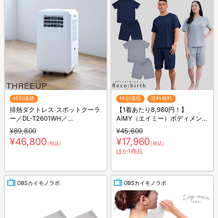
特別価格
特別価格
送料無料
排熱ダクトレス スポットクーラ
【1着あたり8,980円！】
ー／DL-T2601WH／
AiMY（エイミー）ボディメンテ
THREEUP(スリーアップ)／取付
ナンスウェア リカバース／半袖
¥89,800
¥45,600
工事不要／除湿
半ズボン／2着セット／上下セ
¥46,800
¥17,960
（税込）
（税込）
ット／リカバリーウェア
ほか1商品
OBSカイモノラボ
OBSカイモノラボ