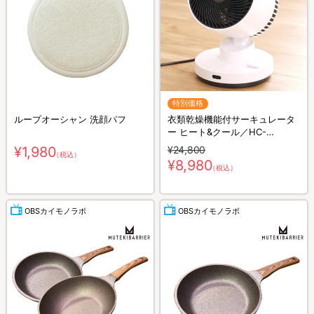
特別価格
ループオーシャン 洗顔パフ
衣類乾燥機能付サーキュレータ
ー ヒート&クール／HC-
T2494WH
¥1,980
¥24,800
（税込）
¥8,980
（税込）
OBSカイモノラボ
OBSカイモノラボ