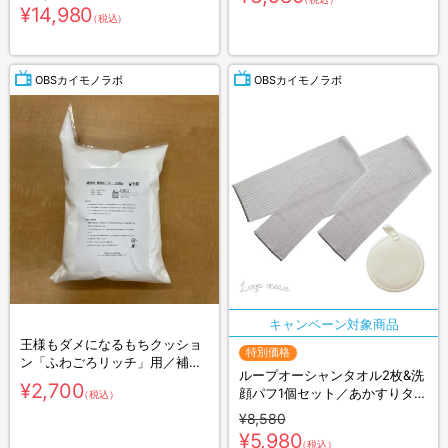
¥14,980
（税込）
OBSカイモノラボ
OBSカイモノラボ
王様もダメになるもちクッショ
特別価格
ン「ふわごろリッチ」用／補充
ループオーシャンタオル2枚&洗
ビーズ
¥2,700
顔パフ1個セット／あかすりタオ
（税込）
ル
¥8,580
¥5,980
（税込）