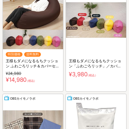
特別価格
送料無料
王様もダメになるもちクッショ
王様もダメになるもちクッショ
ン ふわごろリッチ＆カバーセッ
ン「ふわごろリッチ」／カバー
ト
（無地タイプ）
¥24,980
¥3,980
（税込）
¥14,980
（税込）
OBSカイモノラボ
OBSカイモノラボ