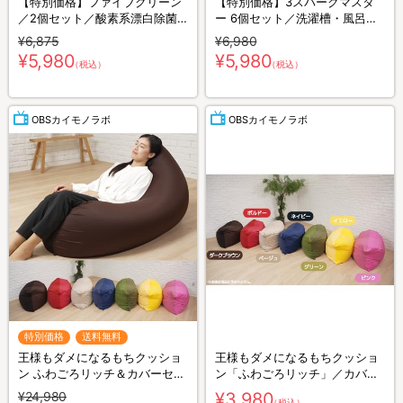
【特別価格】ファイブクリーン
【特別価格】3スパークマスタ
／2個セット／酸素系漂白除菌
ー 6個セット／洗濯槽・風呂釜
洗浄剤／送料無料
用 洗浄剤
¥6,875
¥6,980
¥5,980
¥5,980
（税込）
（税込）
OBSカイモノラボ
OBSカイモノラボ
特別価格
送料無料
王様もダメになるもちクッショ
王様もダメになるもちクッショ
ン ふわごろリッチ＆カバーセッ
ン「ふわごろリッチ」／カバー
ト
（無地タイプ）
¥24,980
¥3,980
（税込）