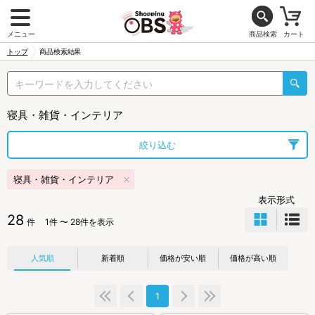
メニュー
商品検索
カート
トップ
商品検索結果
寝具・雑貨・インテリア
絞り込む
寝具・雑貨・インテリア
表示形式
28
件
1件 〜 28件を表示
人気順
新着順
価格が安い順
価格が高い順
1