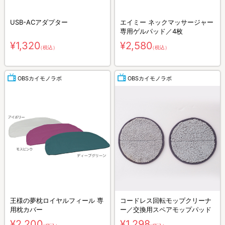
USB-ACアダプター
エイミー ネックマッサージャー
専用ゲルパッド／4枚
¥1,320
¥2,580
（税込）
（税込）
OBSカイモノラボ
OBSカイモノラボ
王様の夢枕ロイヤルフィール 専
コードレス回転モップクリーナ
用枕カバー
ー／交換用スペアモップパッド
¥2,200
¥1,298