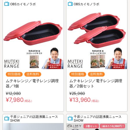
OBSカイモノラボ
OBSカイモノラボ
特別価格
送料無料
特別価格
送料無料
ムテキレンジ／電子レンジ調理
ムテキレンジ／電子レンジ調理
器／1個
器／2個セット
¥12,980
¥25,960
¥7,980
¥13,960
（税込）
（税込）
千原ジュニアの話題沸騰ニュース
千原ジュニアの話題沸騰ニュース
SHOW
SHOW