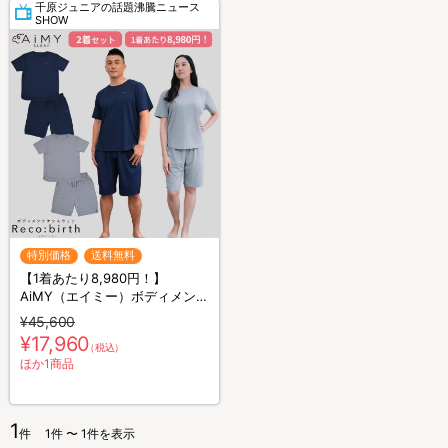
千原ジュニアの話題沸騰ニュース
SHOW
特別価格
送料無料
【1着あたり8,980円！】
AiMY（エイミー）ボディメンテ
ナンスウェア リカバース／半袖
¥45,600
半ズボン／2着セット／上下セ
¥17,960
（税込）
ット／リカバリーウェア
ほか1商品
1
件
1件 〜 1件を表示