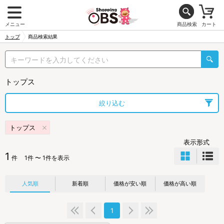
メニュー
商品検索
カート
トップ
商品検索結果
トップス
絞り込む
トップス
表示形式
1
件
1件 〜 1件を表示
人気順
新着順
価格が安い順
価格が高い順
1