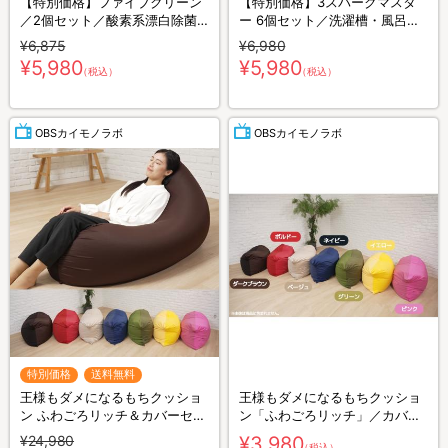
【特別価格】ファイブクリーン
【特別価格】3スパークマスタ
／2個セット／酸素系漂白除菌
ー 6個セット／洗濯槽・風呂釜
洗浄剤／送料無料
用 洗浄剤
¥6,875
¥6,980
¥5,980
¥5,980
（税込）
（税込）
OBSカイモノラボ
OBSカイモノラボ
特別価格
送料無料
王様もダメになるもちクッショ
王様もダメになるもちクッショ
ン ふわごろリッチ＆カバーセッ
ン「ふわごろリッチ」／カバー
ト
（無地タイプ）
¥24,980
¥3,980
（税込）