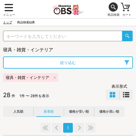
メニュー
商品検索
カート
トップ
商品検索結果
寝具・雑貨・インテリア
絞り込む
寝具・雑貨・インテリア
表示形式
28
件
1件 〜 28件を表示
人気順
新着順
価格が安い順
価格が高い順
1