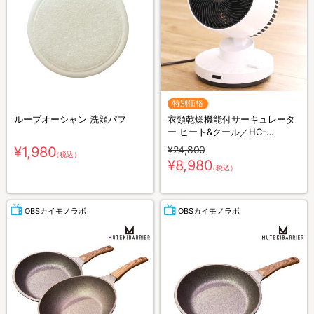
特別価格
ループオーシャン 洗顔パフ
衣類乾燥機能付サーキュレータ
ー ヒート&クール／HC-
T2494WH
¥1,980
¥24,800
（税込）
¥8,980
（税込）
OBSカイモノラボ
OBSカイモノラボ