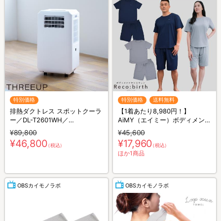
特別価格
特別価格
送料無料
排熱ダクトレス スポットクーラ
【1着あたり8,980円！】
ー／DL-T2601WH／
AiMY（エイミー）ボディメンテ
THREEUP(スリーアップ)／取付
ナンスウェア リカバース／半袖
¥89,800
¥45,600
工事不要／除湿
半ズボン／2着セット／上下セ
¥46,800
¥17,960
（税込）
（税込）
ット／リカバリーウェア
ほか1商品
OBSカイモノラボ
OBSカイモノラボ