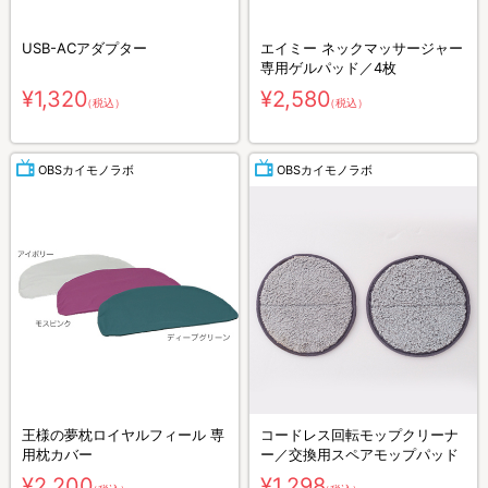
USB-ACアダプター
エイミー ネックマッサージャー
専用ゲルパッド／4枚
¥1,320
¥2,580
（税込）
（税込）
OBSカイモノラボ
OBSカイモノラボ
王様の夢枕ロイヤルフィール 専
コードレス回転モップクリーナ
用枕カバー
ー／交換用スペアモップパッド
¥2,200
¥1,298