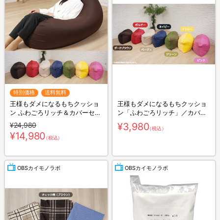
特別価格
送料無料
王様もダメになるもちクッショ
王様もダメになるもちクッショ
ン ふわごろリッチ＆カバーセッ
ン「ふわごろリッチ」／カバー
ト
（無地タイプ）
¥24,980
¥3,980
（税込）
¥14,980
（税込）
OBSカイモノラボ
OBSカイモノラボ