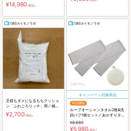
¥14,980
（税込）
OBSカイモノラボ
OBSカイモノラボ
王様もダメになるもちクッショ
特別価格
ン「ふわごろリッチ」用／補充
ループオーシャンタオル2枚&洗
ビーズ
¥2,700
顔パフ1個セット／あかすりタオ
（税込）
ル
¥8,580
¥5,980
（税込）