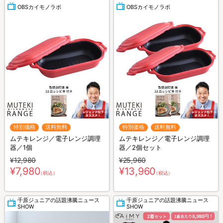
OBSカイモノラボ
OBSカイモノラボ
特別価格
送料無料
特別価格
送料無料
ムテキレンジ／電子レンジ調理
ムテキレンジ／電子レンジ調理
器／1個
器／2個セット
¥12,980
¥25,960
¥7,980
¥13,960
（税込）
（税込）
千原ジュニアの話題沸騰ニュース
千原ジュニアの話題沸騰ニュース
SHOW
SHOW