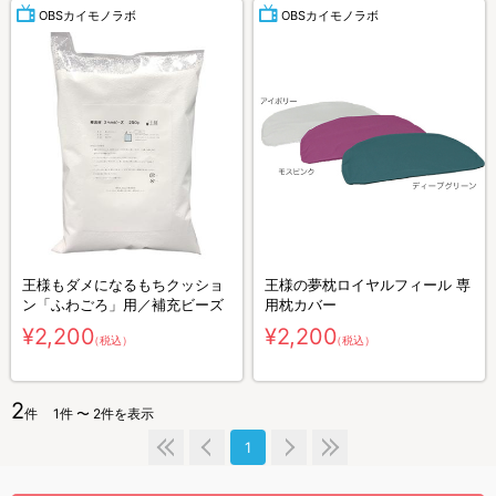
OBSカイモノラボ
OBSカイモノラボ
王様もダメになるもちクッショ
王様の夢枕ロイヤルフィール 専
ン「ふわごろ」用／補充ビーズ
用枕カバー
¥2,200
¥2,200
（税込）
（税込）
2
件
1件 〜 2件を表示
1