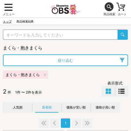
メニュー
商品検索
カート
トップ
商品検索結果
まくら・抱きまくら
絞り込む
まくら・抱きまくら
表示形式
2
件
1件 〜 2件を表示
人気順
新着順
価格が安い順
価格が高い順
1