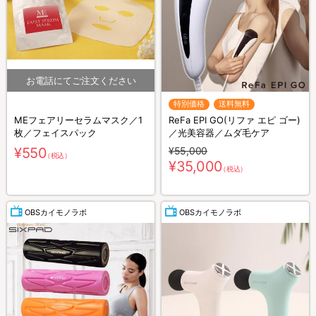
特別価格
送料無料
MEフェアリーセラムマスク／1
ReFa EPI GO(リファ エピ ゴー)
枚／フェイスパック
／光美容器／ムダ毛ケア
¥550
¥55,000
（税込）
¥35,000
（税込）
OBSカイモノラボ
OBSカイモノラボ