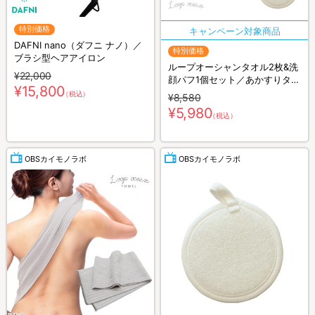
特別価格
DAFNI nano（ダフニ ナノ）／
特別価格
ブラシ型ヘアアイロン
ループオーシャンタオル2枚&洗
¥22,000
顔パフ1個セット／あかすりタオ
¥15,800
ル
（税込）
¥8,580
¥5,980
（税込）
OBSカイモノラボ
OBSカイモノラボ