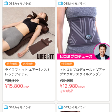
OBSカイモノラボ
OBSカイモノラボ
特別価格
送料無料
特別価格
ライフフィット エアー6／スト
＜ヒロミプロデュース＞ Vアッ
レッチアイテム
プエクサ／スタイルアップ／お
腹用EMS
¥36,800
¥29,980
¥15,800
¥12,980
（税込）
（税込）
ほか1商品
OBSカイモノラボ
OBSカイモノラボ