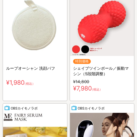
特別価格
ループオーシャン 洗顔パフ
シェイプツインボール／振動マ
シン（5段階調整）
¥1,980
¥14,800
（税込）
¥7,980
（税込）
OBSカイモノラボ
OBSカイモノラボ