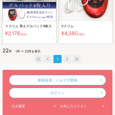
Ｖスリム 替えゲルパッド4枚入
Vスリム
¥2,178
¥4,380
（税込）
（税込）
22
件
1件 〜 22件を表示
1
新規会員・メルマガ登録
ログイン
注文履歴
お気に入りリスト