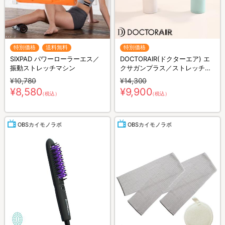
特別価格
送料無料
特別価格
SIXPAD パワーローラーエス／
DOCTORAIR(ドクターエア) エ
振動ストレッチマシン
クサガンプラス／ストレッチサ
ポート／美顔器
¥10,780
¥14,300
¥8,580
¥9,900
（税込）
（税込）
OBSカイモノラボ
OBSカイモノラボ