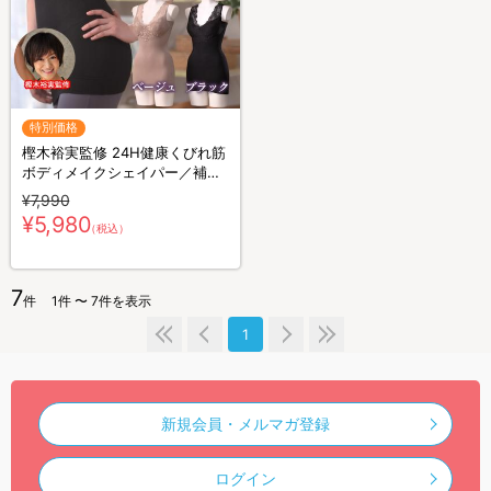
特別価格
樫木裕実監修 24H健康くびれ筋
ボディメイクシェイパー／補整
キャミソール／1枚4役
¥7,990
¥5,980
（税込）
7
件
1件 〜 7件を表示
1
新規会員・メルマガ登録
ログイン