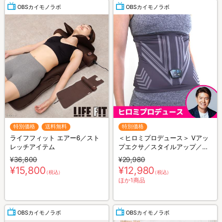
OBSカイモノラボ
OBSカイモノラボ
特別価格
送料無料
特別価格
ライフフィット エアー6／スト
＜ヒロミプロデュース＞ Vアッ
レッチアイテム
プエクサ／スタイルアップ／お
腹用EMS
¥36,800
¥29,980
¥15,800
¥12,980
（税込）
（税込）
ほか1商品
OBSカイモノラボ
OBSカイモノラボ