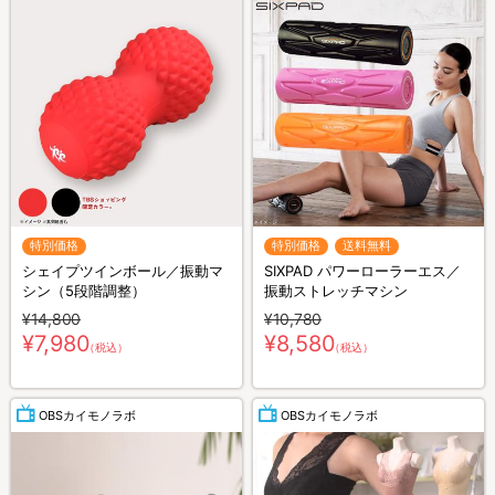
特別価格
特別価格
送料無料
シェイプツインボール／振動マ
SIXPAD パワーローラーエス／
シン（5段階調整）
振動ストレッチマシン
¥14,800
¥10,780
¥7,980
¥8,580
（税込）
（税込）
OBSカイモノラボ
OBSカイモノラボ