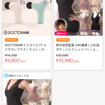
特別価格
特別価格
DOCTORAIR(ドクターエア) エ
樫木裕実監修 24H健康くびれ筋
クサガンプラス／ストレッチサ
ボディメイクシェイパー／より
ポート／美顔器
どり2枚セット／補整キャミソ
¥14,300
¥15,980
ール／1枚4役
¥9,900
¥10,980
（税込）
（税込）
OBSカイモノラボ