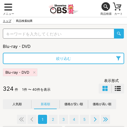
メニュー
商品検索
カート
トップ
商品検索結果
Blu-ray・DVD
絞り込む
Blu-ray・DVD
表示形式
324
件
1件 〜 40件を表示
人気順
新着順
価格が安い順
価格が高い順
1
2
3
4
5