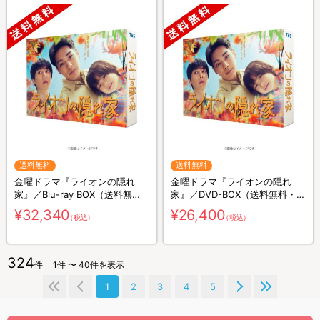
送料無料
送料無料
金曜ドラマ『ライオンの隠れ
金曜ドラマ『ライオンの隠れ
家』／Blu-ray BOX（送料無
家』／DVD-BOX（送料無料・6
料・4枚組）
枚組）
¥32,340
¥26,400
（税込）
（税込）
324
件
1件 〜 40件を表示
1
2
3
4
5