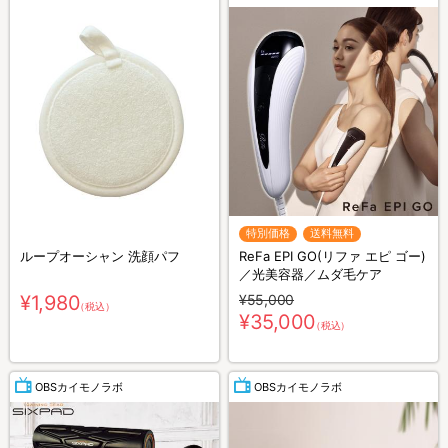
特別価格
送料無料
ループオーシャン 洗顔パフ
ReFa EPI GO(リファ エピ ゴー)
／光美容器／ムダ毛ケア
¥1,980
¥55,000
（税込）
¥35,000
（税込）
OBSカイモノラボ
OBSカイモノラボ