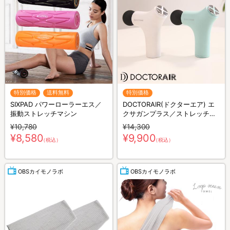
特別価格
送料無料
特別価格
SIXPAD パワーローラーエス／
DOCTORAIR(ドクターエア) エ
振動ストレッチマシン
クサガンプラス／ストレッチサ
ポート／美顔器
¥10,780
¥14,300
¥8,580
¥9,900
（税込）
（税込）
OBSカイモノラボ
OBSカイモノラボ