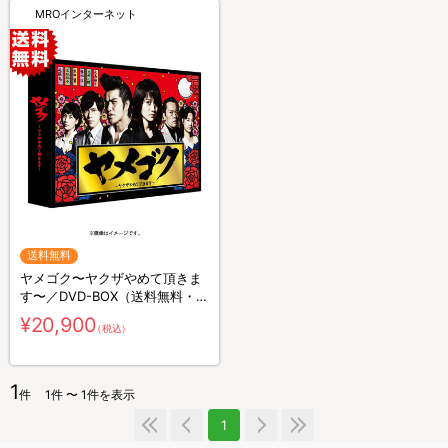
MROインターネット
送料無料
ヤメゴク〜ヤクザやめて頂きま
す〜／DVD-BOX（送料無料・6
枚組）
¥20,900
（税込）
1
件
1件 〜 1件を表示
1