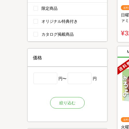
限定商品
送料
日曜
ァミ
オリジナル特典付き
BO
¥3
カタログ掲載商品
価格
円〜
円
絞り込む
送料
火曜