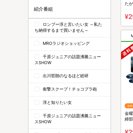
たが
紹介番組
ra
組）
¥2
ロンブー淳と言いたい女 ～私た
ち納得するまで買いません～
MROラジオショッピング
千原ジュニアの話題沸騰ニュー
スSHOW
出川哲朗のなるほど総研
衝撃スクープ！チョコプラ砲
淳と知りたい女
送料
金曜
千原ジュニアの話題沸騰ニュー
締部
スSHOW
BO
¥2