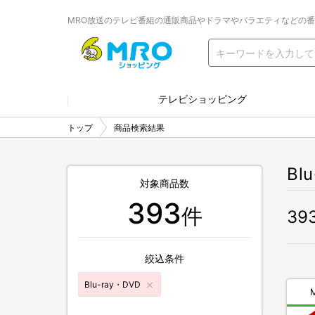
MRO放送のテレビ番組の通販商品やドラマやバラエティなどの
テレビショッピング
トップ
商品検索結果
Bl
対象商品数
393
件
39
絞込条件
Blu-ray・DVD