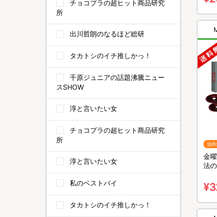
チョコプラの超ヒット商品研究
所
出川哲朗のなるほど総研
タカトシのイチ推しかっ！
千原ジュニアの話題沸騰ニュー
スSHOW
淳と言いたい女
チョコプラの超ヒット商品研究
所
送料
金曜
淳と言いたい女
法の
BO
私のベストバイ
¥3
タカトシのイチ推しかっ！