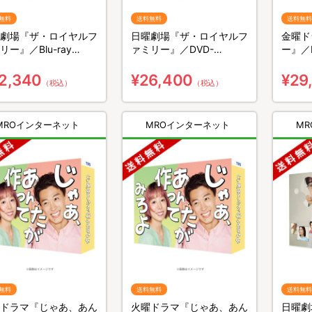
無料
送料無料
送料無料
劇場『ザ・ロイヤルフ
日曜劇場『ザ・ロイヤルフ
金曜ド
リー』／Blu-ray
ァミリー』／DVD-
ー』／B
X（送料無料・4枚組）
BOX（送料無料・6枚組）
無料・
2,340
¥26,400
¥29
（税込）
（税込）
MROインターネット
MROインターネット
M
無料
送料無料
送料無料
ドラマ『じゃあ、あん
火曜ドラマ『じゃあ、あん
日曜劇