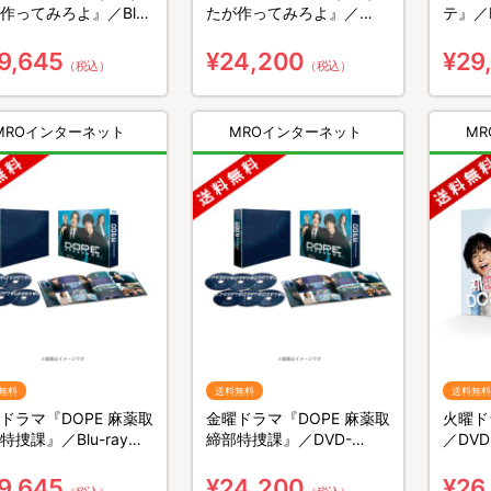
作ってみろよ』／Blu-
たが作ってみろよ』／
テ』／B
y BOX（送料無料・3枚
DVD-BOX（送料無料・6
無料・
枚組）
9,645
¥24,200
¥29
（税込）
（税込）
MROインターネット
MROインターネット
M
無料
送料無料
送料無料
ドラマ『DOPE 麻薬取
金曜ドラマ『DOPE 麻薬取
火曜ド
特捜課』／Blu-ray
締部特捜課』／DVD-
／DV
X（送料無料・4枚組）
BOX（送料無料・6枚組）
6枚組
9,645
¥24,200
¥26