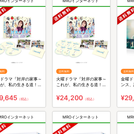
MROインターネット
MROインターネット
M
無料
送料無料
送料無料
ドラマ『対岸の家事～
火曜ドラマ『対岸の家事～
金曜ド
が、私の生きる道！
これが、私の生きる道！
ンス、
／Blu-ray BOX（送料
～』／DVD-BOX（送料無
ray 
・3枚組）
料・6枚組）
組）
9,645
¥24,200
¥29
（税込）
（税込）
MROインターネット
MROインターネット
M