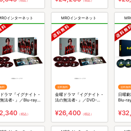
（税込）
（税込）
MROインターネット
MROインターネット
M
無料
送料無料
送料無料
ドラマ『イグナイト -
金曜ドラマ『イグナイト -
日曜劇
無法者- 』／Blu-ray
法の無法者- 』／DVD-
Blu-
X（送料無料・4枚組）
BOX（送料無料・6枚組）
4枚組
2,340
¥26,400
¥32
（税込）
（税込）