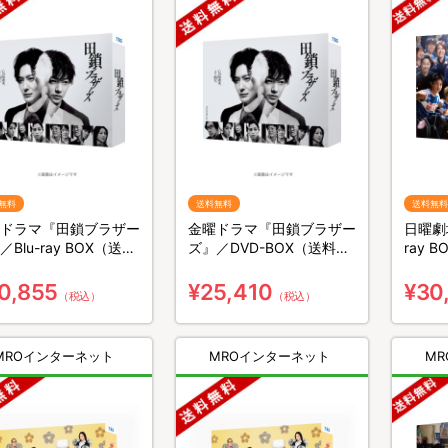
無料
送料無料
送料無料
ドラマ『田鎖ブラザー
金曜ドラマ『田鎖ブラザー
日曜劇場
／Blu-ray BOX（送料
ズ』／DVD-BOX（送料無
ray 
・3枚組）
料・6枚組）
組）
0,855
¥25,410
¥30
（税込）
（税込）
MROインターネット
MROインターネット
M