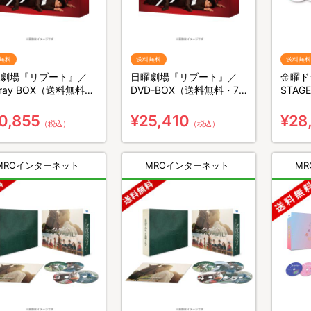
無料
送料無料
送料無料
劇場『リブート』／
日曜劇場『リブート』／
金曜ド
u-ray BOX（送料無料・
DVD-BOX（送料無料・7
STAGE
組）
枚組）
BOX
0,855
¥25,410
¥28
（税込）
（税込）
MROインターネット
MROインターネット
M