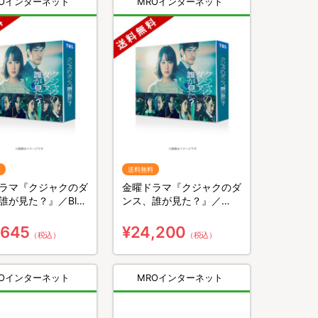
ROインターネット
MROインターネット
送料無料
ラマ『クジャクのダ
金曜ドラマ『クジャクのダ
誰が見た？』／Blu-
ンス、誰が見た？』／
BOX（送料無料・4枚
DVD-BOX（送料無料・6
枚組）
,645
¥24,200
（税込）
（税込）
ROインターネット
MROインターネット