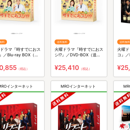
無料
送料無料
送料無料
ドラマ『時すでにおス
火曜ドラマ『時すでにおス
火曜ド
』／Blu-ray BOX（送
シ!?』／DVD-BOX（送料
コ』／
料・3枚組）
無料・6枚組）
料・6
0,855
¥25,410
¥25
（税込）
（税込）
MROインターネット
MROインターネット
M