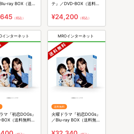
lu-ray BOX（送料
テ』／DVD-BOX（送料無
3枚組）
料・5枚組）
,645
¥24,200
（税込）
（税込）
ROインターネット
MROインターネット
送料無料
ラマ『初恋DOGs』
火曜ドラマ『初恋DOGs』
D-BOX（送料無料・
／Blu-ray BOX（送料無
）
料・4枚組）
,400
¥32,340