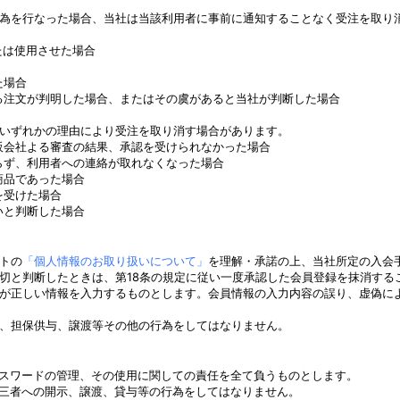
為を行なった場合、当社は当該利用者に事前に通知することなく受注を取り
たは使用させた場合
た場合
る注文が判明した場合、またはその虞があると当社が判断した場合
いずれかの理由により受注を取り消す場合があります。
販会社よる審査の結果、承認を受けられなかった場合
らず、利用者への連絡が取れなくなった場合
商品であった場合
を受けた場合
いと判断した場合
トの
「個人情報のお取り扱いについて」
を理解・承諾の上、当社所定の入会
切と判断したときは、第18条の規定に従い一度承認した会員登録を抹消する
が正しい情報を入力するものとします。会員情報の入力内容の誤り、虚偽に
、担保供与、譲渡等その他の行為をしてはなりません。
パスワードの管理、その使用に関しての責任を全て負うものとします。
第三者への開示、譲渡、貸与等の行為をしてはなりません。