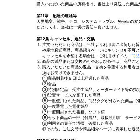
購入いただいた商品の所有権は、当社より発送した商品
第11条 配達の遅延等
天災地変、戦争、テロ、システムトラブル、発売日の変
たとしても、当社は一切の責任を負いません。
第12条 キャンセル、返品・交換
注文いただいた商品は、当社より利用者に出荷した旨
や産地直送商品、商品紹介ページにキャンセル不可と
キャンセルを希望する場合は、ご利用ガイドの
「商品
商品の返品または交換の可否および条件は、商品ごと
購入いただいた商品の返品・交換を希望する利用者は
換はお受けできません。
①
商品到着後９日以上経過した商品
②
食品
③
特別限定品、受注生産品、オーダーメイド等の指
④
設置サービスが完了した商品
⑤
一度使用された商品、商品タグが外された商品（
⑥
一度通電した電化製品
⑦
一度開封された書籍、ソフト類
⑧
セット商品の一部（付属品、取扱説明書、サービ
⑨
利用者の責任で汚損、破損した商品
⑩
その他、ご注文時や商品紹介ページに表示した返品