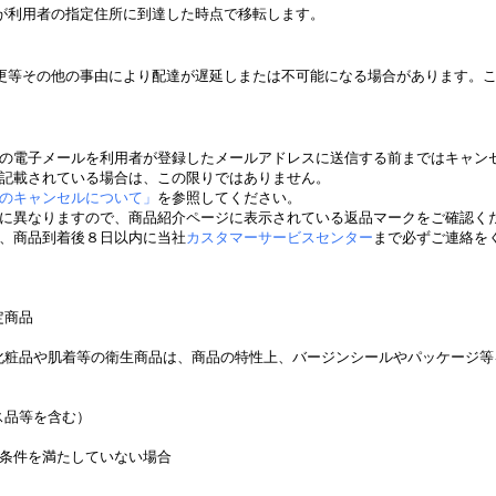
が利用者の指定住所に到達した時点で移転します。
更等その他の事由により配達が遅延しまたは不可能になる場合があります。
の電子メールを利用者が登録したメールアドレスに送信する前まではキャン
記載されている場合は、この限りではありません。
のキャンセルについて」
を参照してください。
に異なりますので、商品紹介ページに表示されている返品マークをご確認く
、商品到着後８日以内に当社
カスタマーサービスセンター
まで必ずご連絡を
定商品
化粧品や肌着等の衛生商品は、商品の特性上、バージンシールやパッケージ等
ス品等を含む）
条件を満たしていない場合