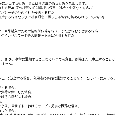
かに該当する行為、またはその虞のある行為を禁止します。
える行為(著作権等知的財産権の侵害、誹謗・中傷などを含む)
イバシーその他の権利を侵害する行為
違反する行為ならびに社会通念に照らし不適切と認められる一切の行為
は、商品購入のための情報登録等を行う、または行おうとする行為
ログインパスワード等の情報を不正に利用する行為
は一部を、事前に通知することなくいつでも変更、削除または中止すること
いません。
れかに該当する場合、利用者に事前に通知することなく、当サイトにおける
施する場合。
は負荷が集中した場合。
たはその虞がある場合。
合。
により、当サイトにおけるサービス提供が困難な場合。
断した場合。