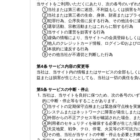
当サイトをご利用いただくにあたり、次の各号のいずれ
①
当社または第三者に迷惑、不利益もしくは損害を与
②
当社または第三者の生命、身体、財産またはプラ
③
犯罪行為、公序良俗に反する行為、その他法令に
④
選挙活動、宗教活動またはこれらに類する行為
⑤
当サイトの運営を妨害する行為
⑥
虚偽の情報により、当サイトへの会員登録もしく
⑦
他人のクレジットカード情報、ログインIDおよび
⑧
本規約に違反する行為
⑨
その他当社が不適切と判断した行為
第4条 サービス内容の変更等
当社は、当サイト内の情報またはサービスの全部もしく
益または損害が生じたとしても、当社は一切の責任を負
第5条 サービスの中断・停止
当社は、当サイトを良好に保つため、次の各号のいず
的に中断・停止等をすることがあります。
①
当サイトの定期保守点検または緊急保守点検を実
②
システムまたはネットワークに障害が発生しまた
③
外部からの不正アクセス等が確認された場合、ま
④
利用者のセキュリティを確保する必要が生じた場
⑤
天災地変、戦争、テロ、停電、火災等の不可抗力
⑥
その他、当社が当サイトの中断・停止を必要と判