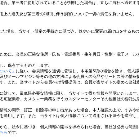
た場合、第三者に使用されていることが判明した場合は、直ちに当社へ通知す
使用上の過失及び第三者の利用に伴う損害について一切の責任を負いません。
じた場合、当サイト所定の手続きに基づき、速やかに変更の届け出をするも
。
ために、会員の正確な住所・氏名・電話番号・生年月日・性別・電子メール
し、保有するものとします。
ついて」
に従い、会員情報を適切に管理し、本条第5項の場合を除き、個人
及びメールマガジン等その他の方法による会員への商品やサービス等の情報
す。また、当サイトから会員への情報提供は、会員が当サイトの定める当社
に対して、最低限必要な情報に限り、当サイトで得た情報を開示いたします
る宅配業者、カスタマー業務を行うカスタマーセンターその他当社の委託先
情報の開示・訂正・削除等の申し出があった場合、本人確認の上で、すみや
を適用します。また、当サイトは個人情報について適用される法令を遵守し
から、法令に基づき、個人情報の開示を求められた場合、当社は必要な範囲
ちら
です。