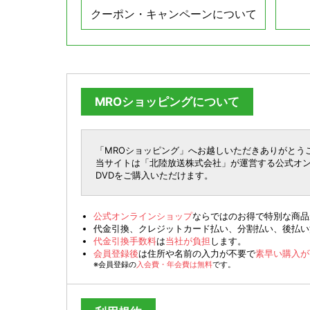
クーポン・キャンペーンについて
MROショッピングについて
「MROショッピング」へお越しいただきありがとう
当サイトは「北陸放送株式会社」が運営する公式オンラ
DVDをご購入いただけます。
公式オンラインショップ
ならではのお得で特別な商品
代金引換、クレジットカード払い、分割払い、後払い決済
代金引換手数料
は
当社が負担
します。
会員登録後
は住所や名前の入力が不要で
素早い購入が
※会員登録の
入会費・年会費は無料
です。