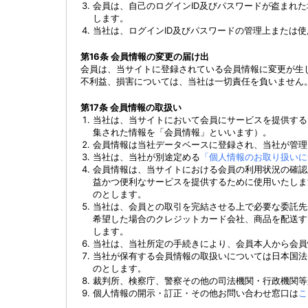
会員は、自己のログインID及びパスワードが盗まれ
します。
当社は、ログインID及びパスワードの管理上または
第16条 会員情報の変更の届け出
会員は、当サイトに登録されている会員情報に変更が生
不利益、損害については、当社は一切責任を負いません
第17条 会員情報の取扱い
当社は、当サイトにおいて会員にサービスを提供する
集された情報を「会員情報」といいます）。
会員情報は当社データベースに登録され、当社が管理
当社は、当社が別途定める
「個人情報のお取り扱いに
会員情報は、当サイトにおける会員の利用状況の確認
益かつ便利なサービスを提供するために使用いたしま
のとします。
当社は、会員との取引を完結させる上で必要な委託先
希望した場合のクレジットカード会社、商品を配送す
します。
当社は、当社所定の手続きにより、会員本人から会員
当社が保有する会員情報の取扱いについては日本国法
のとします。
裁判所、検察庁、警察その他の司法機関・行政機関等
個人情報の開示・訂正・その他お問い合わせ窓口は
こ