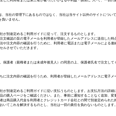
生じた利用者または第三者が被ったいかなる不利益・損害について、一切の
は、当社の管理下にあるものではなく、当社は当サイト以外のサイトについ
を負いません。
社が別途定めるご利用ガイドに従って、注文するものとします。
注文確認の旨の電子メールを利用者が登録したメールアドレスに送信した時
法や注文内容の確認を行うために、利用者に電話または電子メールによる連
セルさせていただきます。
合は、保護者（親権者または未成年後見人）の同意の上、保護者氏名で注文し
ちに注文内容の確認を行うため、利用者が登録したメールアドレスに電子メ
社が別途定めるご利用ガイドに従い支払うものとします。お支払方法の詳細
品の購入ページをご確認ください。また、事前に通知することなく追加、変
者は商品購入代金を利用者とクレジットカード会社との間で別途定められた
おいてこれを解決するものとし、当社は一切の責任を負わないものとします