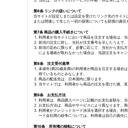
当社は、当サイトのサービスの中断・停止等によって
第6条 リンクの扱いについて
当サイトが設定しまたは設定を受けたリンク先のサイト
または関連して生じた一切の損害についても賠償の責任
第7条 商品の購入手続きについて
利用者が当サイトにおいて商品を注文する場合は、当
前項の注文に対し、当社が注文番号を示したうえで、
前項の定めに限らず、必要に応じて、当社から支払方
による連絡が取れなかった場合は、当該注文をキャン
第8条 注文受付基準
未成年(満20歳未満)の利用者が商品を注文する場
得ているものとみなします。
商品の配送先は、日本国内に限ります。
当サイトでは、利用者から商品の注文を受けた後、直
第9条 お支払方法
利用者は、商品購入ページに記載のお支払金額を、当
お支払方法は、商品やサービスにより異なります。商
利用者がクレジットカード決済を選択する場合、利用
ード会社間の紛争については、利用者は自己の責任に
第10条 所有権の移転について