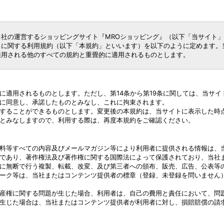
社の運営するショッピングサイト『MROショッピング』（以下「当サイト
スに関する利用規約（以下「本規約」といいます）を以下のように定めます。
適用される他のすべての規約と重畳的に適用されるものとします。
に適用されるものとします。ただし、第14条から第19条に関しては、当サ
に同意し、承諾したものとみなし、これに拘束されます。
することができるものとします。変更後の本規約は、当サイトに表示した時
とみなしますので、利用する際は、再度本規約をご確認ください。
料等すべての内容及びメールマガジン等により利用者に提供される情報は、
であり、著作権法及び著作権に関する国際法によって保護されており、当社
に無断で行う複製、転載、改変、及び第三者への頒布、販売、広告、公表等
ーク等は、当社またはコンテンツ提供者の標章（登録、未登録を問いません
産権に関する問題が生じた場合、利用者は、自己の費用と責任において、問
生じた場合は、当社またはコンテンツ提供者が利用者に対し、損賠賠償の請