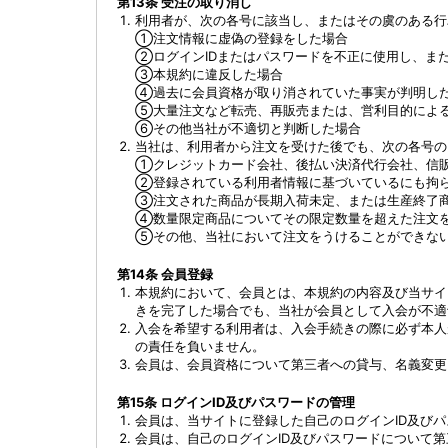
第13条 受注の取り消し
利用者が、次の各号に該当し、またはその虞のある行
①
注文情報に虚偽の登録をした場合
②
ログインIDまたはパスワードを不正に使用し、ま
③
本規約に違反した場合
④
過去に会員資格が取り消されていた事実が判明し
⑤
大量注文など転売、再販売または、営利目的によ
⑥
その他当社が不適切と判断した場合
当社は、利用者から注文を受けた後でも、次の各号の
①
クレジットカード会社、後払い決済代行会社、信
②
登録されている利用者情報に基づいているにも拘
③
注文された商品が長期入荷未定、または生産終了
④
数量限定商品についてその限定数量を超えた注文
⑤
その他、当社において注文をうけることができな
第14条 会員登録
本規約において、会員とは、本規約の内容及び当サイ
きを完了した場合でも、当社が会員として入会が不適
入会を希望する利用者は、入会手続きの際に必ず本人
の責任を負いません。
会員は、会員資格について第三者への貸与、名義変更
第15条 ログインID及びパスワードの管理
会員は、当サイトに登録した自己のログインID及び
会員は、自己のログインID及びパスワードについて