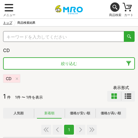
メニュー
商品検索
カート
トップ
商品検索結果
CD
絞り込む
CD
表示形式
1
件
1件 〜 1件を表示
人気順
新着順
価格が安い順
価格が高い順
1