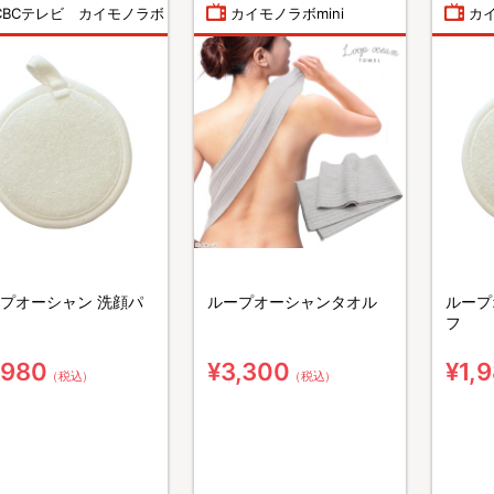
CBCテレビ カイモノラボ
カイモノラボmini
カイ
プオーシャン 洗顔パ
ループオーシャンタオル
ループ
フ
,980
¥3,300
¥1,
（税込）
（税込）