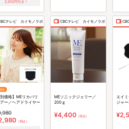
2,200円引き！
CBCテレビ カイモノラボ
CBCテレビ カイモノラボ
C
価格
別価格】MEリカバリ
MEソニックジェリー／
エイミ
アー／ヘアドライヤー
200ｇ
ジャー
枚
0,980
¥4,400
¥2,
（税込）
2,980
（税込）