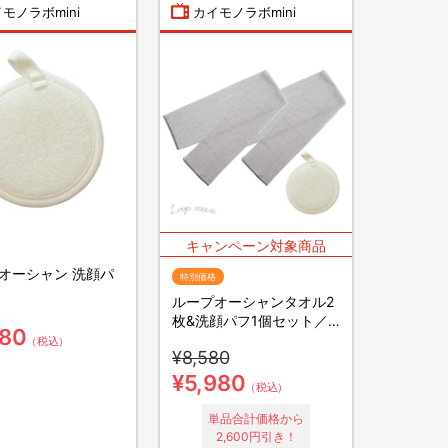
モノラボmini
カイモノラボmini
オーシャン 洗顔パ
特別価格
ループオーシャンタオル2
枚&洗顔パフ1個セット／
980
あかすりタオル
（税込）
¥8,580
¥5,980
（税込）
単品合計価格から
2,600円引き！