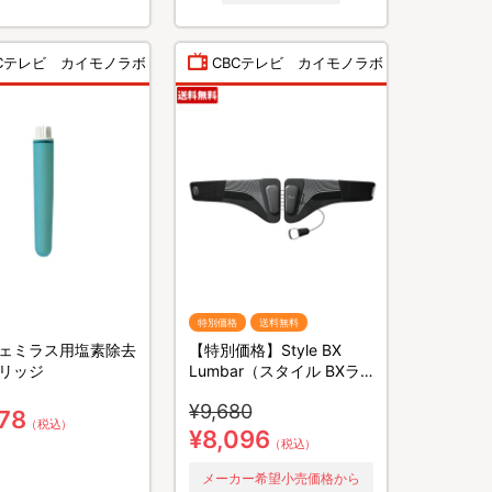
BCテレビ カイモノラボ
CBCテレビ カイモノラボ
特別価格
送料無料
ェミラス用塩素除去
【特別価格】Style BX
リッジ
Lumbar（スタイル BXラ
ンバー）／サポートベルト
¥9,680
（送料無料）
178
（税込）
¥8,096
（税込）
メーカー希望小売価格から