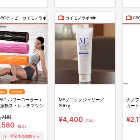
CBCテレビ カイモノラボ
カイモノラボmini
C
価格
送料無料
XPAD パワーローラーエ
MEソニックジェリー／
ナノフ
振動ストレッチマシン
200ｇ
カート
,780
¥4,400
¥2,
（税込）
,580
（税込）
ーカー希望小売価格から