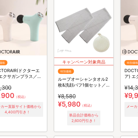
価格
特別価格
CTORAIR(ドクターエ
DOCT
特別価格
 エクサガンプラス／ス
ア) 
ループオーシャンタオル2
ッチサポート／美顔器
トレッ
枚&洗顔パフ1個セット／
,300
¥14,
あかすりタオル
,900
¥9,
¥8,580
（税込）
¥5,980
（税込）
ーカー直販サイト価格から
メーカ
4,400円引き！
単品合計価格から
2,600円引き！