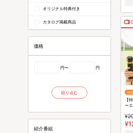
オリジナル特典付き
カタログ掲載商品
価格
円〜
円
絞り込む
特別
【特
ーエ
¥2
¥1
紹介番組