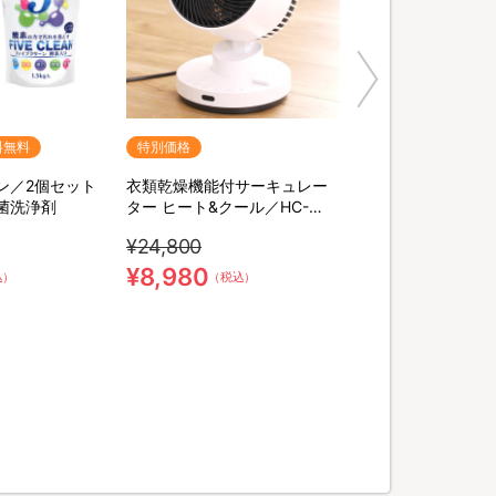
料無料
特別価格
ン／2個セット
衣類乾燥機能付サーキュレー
菌洗浄剤
ター ヒート&クール／HC-
T2494WH
¥24,800
¥8,980
込）
（税込）