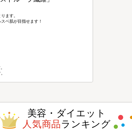
とります。
ルスベ肌が目指せます！
す。
す。
美容・ダイエット
人気商品
ランキング