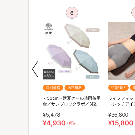
5
6
特別価格
送料無料
特別価格
くびれ
＜50cm＞遮夏クール晴雨兼用
ライフフィッ
メイクシェイパー／
傘／サンブロックラボ／3段コ
トレッチアイ
枚セット／補整キャ
ンパクト
¥5,478
¥36,800
1枚4役
0
¥4,930
¥15,800
（税込）
（税込）