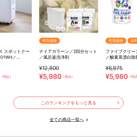
特別価格
特別価格
送
ス スポットクー
ナイアガラーン／2回分セット
ファイブクリー
601WH／
／風呂釜洗浄剤
／酸素系漂白除
スリーアップ)／取
¥12,800
¥6,875
除湿
¥5,980
¥5,980
（税込）
（税込）
（税
このランキングをもっと見る
全ての商品一覧へ