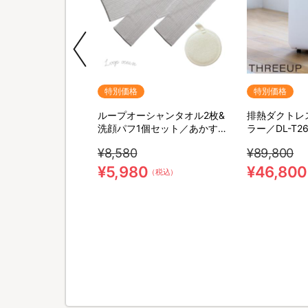
特別価格
特別価格
ィング剤 光っ輝(ひ
ループオーシャンタオル2枚&
排熱ダクトレ
／3本セット
洗顔パフ1個セット／あかすり
ラー／DL-T2
タオル
THREEUP(
¥8,580
¥89,800
付工事不要／
¥5,980
¥46,800
（税込）
（税込）