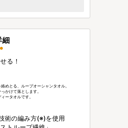
詳細
指せる！
を絡めとる、ループオーシャンタオル。
ひっかけて落とします。
ディータオルです。
術の編み方(※)を使用
ストループ繊維」