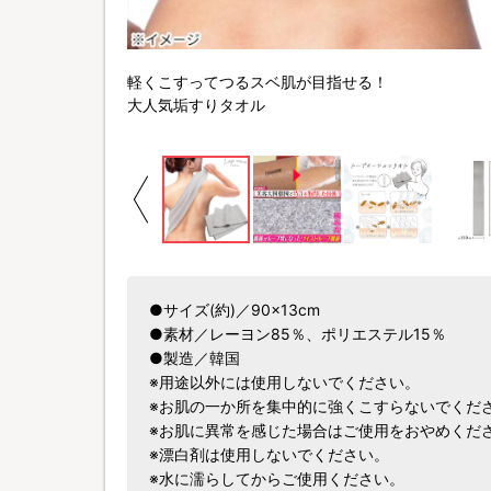
ィータオル
軽くこすってつるスベ肌が目指せる！
大人気垢すりタオル
●サイズ(約)／90×13cm
●素材／レーヨン85％、ポリエステル15％
●製造／韓国
※用途以外には使用しないでください。
※お肌の一か所を集中的に強くこすらないでくだ
※お肌に異常を感じた場合はご使用をおやめくだ
※漂白剤は使用しないでください。
※水に濡らしてからご使用ください。