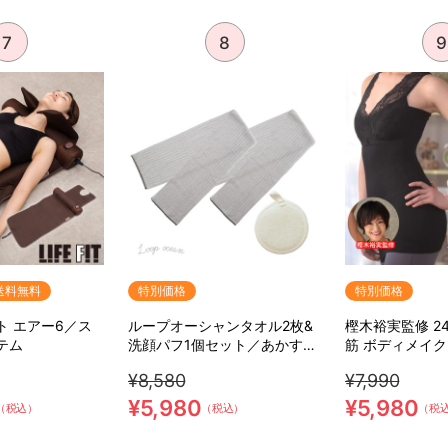
7
8
9
送料無料
特別価格
特別価格
ト エアー6／ス
ループオーシャンタオル2枚&
樫木裕実監修 2
テム
洗顔パフ1個セット／あかすり
筋 ボディメイ
タオル
補整キャミソー
¥8,580
¥7,990
¥5,980
¥5,980
（税込）
（税込）
（税