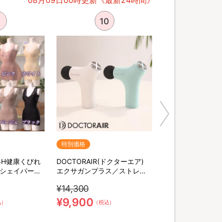
08月09日00時更新《最新24時間》
10
特別価格
4H健康くびれ
DOCTORAIR(ドクターエア)
クシェイパー／
エクサガンプラス／ストレッ
ル／1枚4役
チサポート／美顔器
¥14,300
¥9,900
込）
（税込）