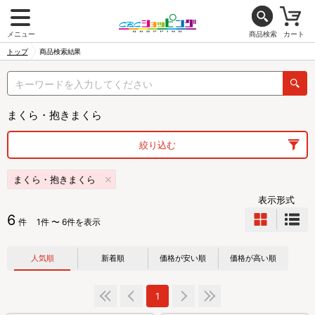
メニュー
商品検索
カート
トップ
商品検索結果
まくら・抱きまくら
絞り込む
まくら・抱きまくら
表示形式
6
件
1件 〜 6件を表示
人気順
新着順
価格が安い順
価格が高い順
1