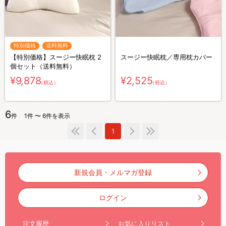
特別価格
送料無料
【特別価格】スージー快眠枕 2
スージー快眠枕／専用枕カバー
個セット（送料無料）
¥9,878
¥2,525
（税込）
（税込）
6
件
1件 〜 6件を表示
1
新規会員・メルマガ登録
ログイン
注文履歴
お気に入りリスト