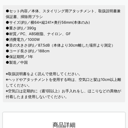
●セット内容／本体、スタイリング用アタッチメント、取扱説明書兼
保証書、掃除用ブラシ
●サイズ(約)／横64×縦241×奥行56mm(本体のみ)
●重さ(約)／390g
●材質／PC、ABS樹脂、ナイロン、GF
●消費電力／1000W
●音の大きさ(約)／87.5ⅾB（本体より30cm離した場所より測定）
●コード長さ(約)／188cm
●保証期間／1年
●製造／中国
※取扱説明書をよく読んで使用してください。
※ヘッドやアタッチメントを使用する時は、空気口と髪は10cm以上離
してください。
※空気口は定期的に（週1回以上）お手入れをし、ほこりなどの異物が
付着したまま使用しないでください。
商品詳細