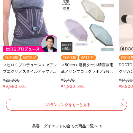
特別価格
期間限定
特別価格
送料無料
特別価
＜ヒロミプロデュース＞ Vアッ
＜50cm＞遮夏クール晴雨兼用
DOCTO
プエクサ／スタイルアップ／お
傘／サンブロックラボ／3段コ
クサガ
腹EMS
ンパクト
ポート
¥29,980
¥5,478
¥14,30
¥9,980
¥4,930
¥9,90
（税込）
（税込）
このランキングをもっと見る
美容・ダイエットの全ての商品一覧へ