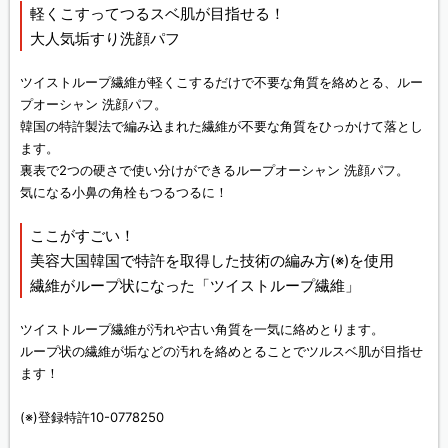
軽くこすってつるスベ肌が目指せる！
大人気垢すり洗顔パフ
ツイストループ繊維が軽くこするだけで不要な角質を絡めとる、ルー
プオーシャン 洗顔パフ。
韓国の特許製法で編み込まれた繊維が不要な角質をひっかけて落とし
ます。
裏表で2つの硬さで使い分けができるループオーシャン 洗顔パフ。
気になる小鼻の角栓もつるつるに！
ここがすごい！
美容大国韓国で特許を取得した技術の編み方(※)を使用
繊維がループ状になった「ツイストループ繊維」
ツイストループ繊維が汚れや古い角質を一気に絡めとります。
ループ状の繊維が垢などの汚れを絡めとることでツルスベ肌が目指せ
ます！
(※)登録特許10-0778250