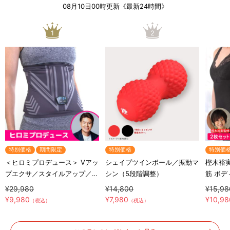
08月10日00時更新《最新24時間》
1
2
特別価格
期間限定
特別価格
特別価
＜ヒロミプロデュース＞ Vアッ
シェイプツインボール／振動マ
樫木裕実監修 2
プエクサ／スタイルアップ／お
シン（5段階調整）
筋 ボ
腹EMS
よりど
¥29,980
¥14,800
¥15,98
ミソール
¥9,980
¥7,980
¥10,98
（税込）
（税込）