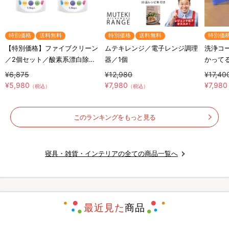
特別価格
送料無料
特別価格
送料無料
特別価
【特別価格】ファイブクリーン
ムテキレンジ／電子レンジ調理
洗浄コー
／2個セット／酸素系漂白除菌
器／1個
かってる
洗浄剤／(送料無料)
¥6,875
¥12,980
¥17,40
¥5,980
¥7,980
¥7,980
（税込）
（税込）
このランキングをもっと見る
寝具・雑貨・インテリアの全ての商品一覧へ
最近見た
商品