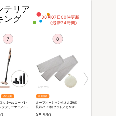
ンテリア
キング
08月07日00時更新
《最新24時間》
7
8
送料無料
特別価格
(シロカ)2wayコードレ
ループオーシャンタオル2枚&
ッククリーナー／SV-
洗顔パフ1個セット／あかすり
タオル
80
¥8,580