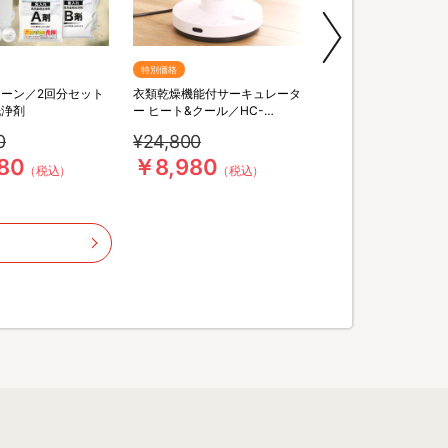
特別価格
特別価格
送料無料
ーン／2回分セット
衣類乾燥機能付サーキュレータ
【特別価格】ファイブ
洗浄剤
ー ヒート&クール／HC-
／2個セット／酸素系
T2494WH
洗浄剤／(送料無料)
0
¥24,800
¥6,875
80
￥8,980
￥5,980
（税込）
（税込）
（税込