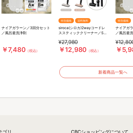
特別価格
送料無料
特別価格
ナイアガラーン／3回分セット
siroca(シロカ)2wayコードレ
ナイアガラ
／風呂釜洗浄剤
ススティッククリーナー／SV-
／風呂釜
S281
¥27,980
¥12,80
￥7,480
￥12,980
￥5,9
（税込）
（税込）
新着商品一覧へ
テゴリ
CBCショッピングについて