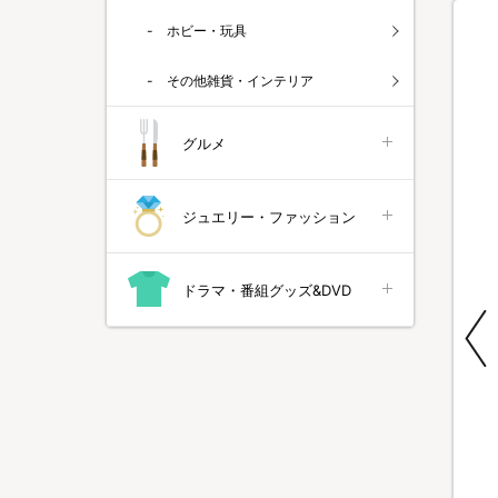
ホビー・玩具
その他雑貨・インテリア
グルメ
3
4
ジュエリー・ファッション
ドラマ・番組グッズ&DVD
特別価格
特別価格
送料無料
ブクリーン
排熱ダクトレス スポットクー
ムテキレンジ／電子レンジ調理
漂白除菌
ラー／DL-T2601WH／
器／1個
THREEUP(スリーアップ)／取
¥89,800
¥12,980
付工事不要／除湿