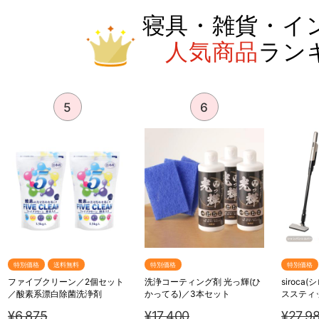
寝具・雑貨・イ
人気商品
ラン
5
6
特別価格
送料無料
特別価格
特別価格
ファイブクリーン／2個セット
洗浄コーティング剤 光っ輝(ひ
siroca
／酸素系漂白除菌洗浄剤
かってる)／3本セット
ススティ
S281
¥6,875
¥17,400
¥27,9