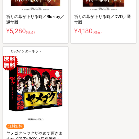
祈りの幕が下りる時／Blu-ray／
祈りの幕が下りる時／DVD／通
通常版
常版
¥5,280
¥4,180
（税込）
（税込）
CBCインターネット
送料無料
ヤメゴク〜ヤクザやめて頂きま
す〜／DVD-BOX（送料無料・6