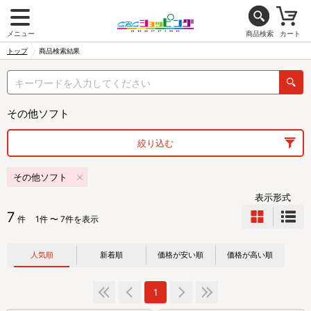
メニュー
商品検索
カート
トップ
商品検索結果
その他ソフト
絞り込む
その他ソフト
表示形式
7
件
1件 〜 7件を表示
人気順
新着順
価格が安い順
価格が高い順
1