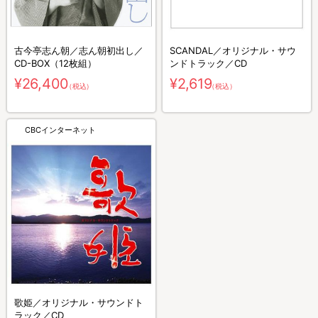
古今亭志ん朝／志ん朝初出し／
SCANDAL／オリジナル・サウ
CD-BOX（12枚組）
ンドトラック／CD
¥26,400
¥2,619
（税込）
（税込）
CBCインターネット
歌姫／オリジナル・サウンドト
ラック／CD