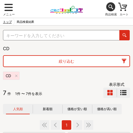
メニュー
商品検索
カート
トップ
商品検索結果
CD
絞り込む
CD
表示形式
7
件
1件 〜 7件を表示
人気順
新着順
価格が安い順
価格が高い順
1