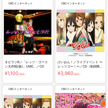
CBCインターネット
CBCインターネット
オビラジR／「レッツ・ゴーコ
けいおん！／ライブイベント 〜
ン大作戦(仮)」UME。／CD
レッツゴー！〜／CD（初回限定
盤）
¥1,100
¥3,960
（税込）
（税込）
CBCインターネット
CBCインターネット