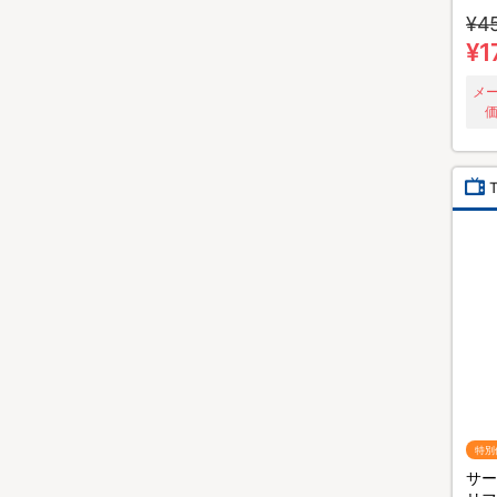
メン
¥4
バー
着セ
¥1
カバ
メ
価
特別
サー