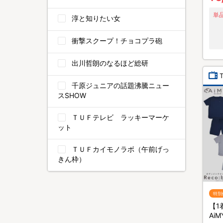
単品
淳と知りたい女
衝撃スクープ！チョコプラ砲
出川哲朗のなるほど総研
千原ジュニアの話題沸騰ニュー
スSHOW
ＴＵＦテレビ ラッキーマーケ
ット
ＴＵＦカイモノラボ（午前げっ
きん枠）
特別
【1
Ai