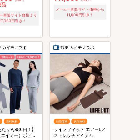
商品
メーカー直販サイト価格から
11,000円引き！
ー直販サイト価格より
17,000円引き！
F カイモノラボ
TUF カイモノラボ
送料無料
特別価格
送料無料
あたり9,980円！】
ライフフィット エアー6／
Y（エイミー）ボディ
ストレッチアイテム