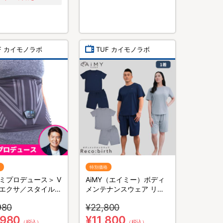
F カイモノラボ
TUF カイモノラボ
特別価格
ミプロデュース＞ V
AiMY（エイミー）ボディ
エクサ／スタイルア
メンテナンスウェア リカ
お腹用EMS
バース／半袖半ズボン／上
980
¥22,800
下セット／リカバリーウェ
ア
,980
¥11,800
（税込）
（税込）