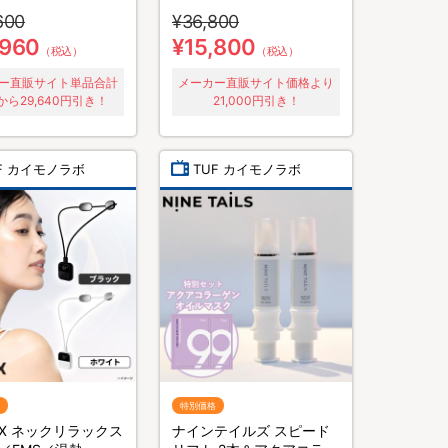
ナンスウェア リカ
600
¥36,800
／長袖長ズボン／2
ト／上下セット／リ
,960
¥15,800
（税込）
（税込）
ーウェア
ー直販サイト単品合計
メーカー直販サイト価格より
から29,640円引き！
21,000円引き！
F カイモノラボ
TUF カイモノラボ
特別価格
LUX ネックリラックス
ナインテイルズ スピード