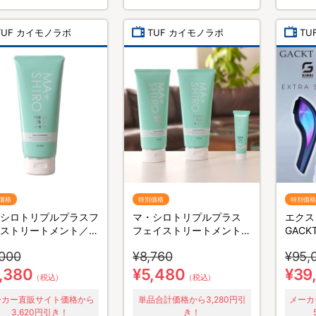
TUF カイモノラボ
TUF カイモノラボ
TU
価格
特別価格
特別価格
シロトリプルプラスフ
マ・シロトリプルプラス
エクス
ストリートメント／1
フェイストリートメント／
GAC
2本セット (ミニマ・シロ
ダ毛ケ
,000
¥8,760
¥95,
トリプルプラス20g付き)
,380
¥5,480
¥39
（税込）
（税込）
ーカー直販サイト価格から
単品合計価格から3,280円引
メーカ
3,620円引き！
き！