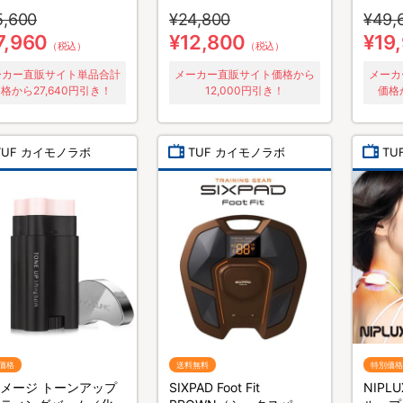
テナンスウェア リカ
バース／長袖長ズボン／上
メンテ
5,600
¥24,800
¥49,
ス／半袖半ズボン／2
下セット／リカバリーウェ
バース
ット／上下セット／リ
ア
着セッ
7,960
¥12,800
¥19
（税込）
（税込）
リーウェア
カバリ
ーカー直販サイト単品合計
メーカー直販サイト価格から
メーカ
格から27,640円引き！
12,000円引き！
価格
TUF カイモノラボ
TUF カイモノラボ
TU
価格
送料無料
特別価格
メージ トーンアップ
SIXPAD Foot Fit
NIP