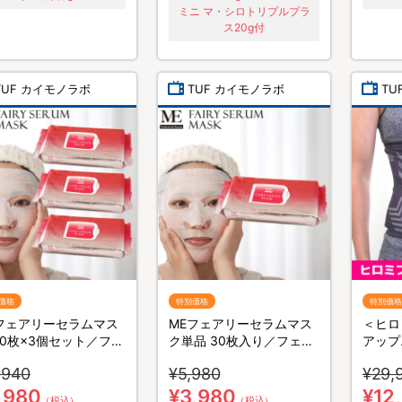
ミニ マ・シロトリプルプラ
ス20g付
TUF カイモノラボ
TUF カイモノラボ
TU
価格
特別価格
特別価格
フェアリーセラムマス
MEフェアリーセラムマス
＜ヒロ
30枚×3個セット／フェ
ク単品 30枚入り／フェイ
アップ
パック
スパック
ップ／
,940
¥5,980
¥29,
,980
¥3,980
¥12
（税込）
（税込）