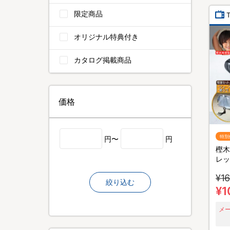
限定商品
オリジナル特典付き
カタログ掲載商品
価格
特別
円〜
円
樫木
レッ
ズケ
¥16
絞り込む
¥1
メ