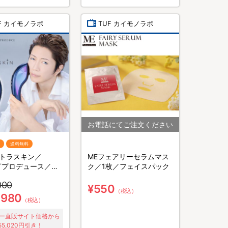
F カイモノラボ
TUF カイモノラボ
送料無料
トラスキン／
MEフェアリーセラムマス
KTプロデュース／ム
ク／1枚／フェイスパック
アアイテム
000
¥550
（税込）
,980
（税込）
ー直販サイト価格から
55,020円引き！