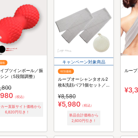
価格
イプツインボール／振
ループ
特別価格
シン（5段階調整）
ループオーシャンタオル2
枚&洗顔パフ1個セット／
,800
¥3,
あかすりタオル
,980
¥8,580
（税込）
¥5,980
（税込）
ーカー直販サイト価格から
6,820円引き！
単品合計価格から
2,600円引き！