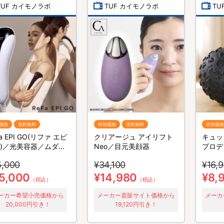
TUF カイモノラボ
TUF カイモノラボ
TU
価格
送料無料
特別価格
送料無料
特別価格
a EPI GO(リファ エピ
クリアージュ アイリフト
キュッ
)／光美容器／ムダ毛
Neo／目元美顔器
プロデ
5,000
¥34,100
¥16,
5,000
¥14,980
¥8,
（税込）
（税込）
ーカー希望小売価格から
メーカー直販サイト価格から
メーカ
20,000円引き！
19,120円引き！