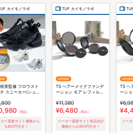
TUF カイモノラボ
TUF カイモノラボ
TU
価格
特別価格
特別価格
裕実監修 フロウスト
TS ヘアーメイクファンデ
TS 
チ スニーカー(シュー
ーション モア レフィル付
ーショ
ース&靴ひもセット)
きセット
,800
¥11,380
¥6,9
0,980
¥6,480
¥4,
（税込）
（税込）
ーカー直販サイト価格から
メーカー直販サイト単品合計
メーカ
5,820円引き！
価格から4,900円引き！