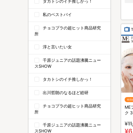
タカトシのイチ推しかっ！
私のベストバイ
チョコプラの超ヒット商品研究
所
淳と言いたい女
千原ジュニアの話題沸騰ニュー
スSHOW
タカトシのイチ推しかっ！
出川哲朗のなるほど総研
特別
チョコプラの超ヒット商品研究
ME
所
ク 
イス
¥11
千原ジュニアの話題沸騰ニュー
¥6
スSHOW