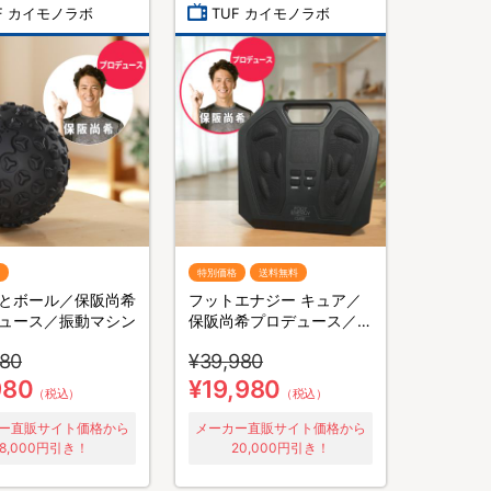
F カイモノラボ
TUF カイモノラボ
特別価格
送料無料
とボール／保阪尚希
フットエナジー キュア／
ュース／振動マシン
保阪尚希プロデュース／足
裏EMS
980
¥39,980
980
¥19,980
（税込）
（税込）
ー直販サイト価格から
メーカー直販サイト価格から
8,000円引き！
20,000円引き！