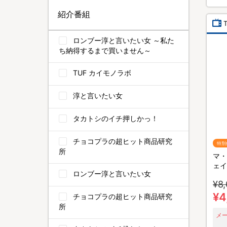
紹介番組
ロンブー淳と言いたい女 ～私た
ち納得するまで買いません～
TUF カイモノラボ
淳と言いたい女
タカトシのイチ押しかっ！
チョコプラの超ヒット商品研究
特別
所
マ・
ェイ
ロンブー淳と言いたい女
本
¥8
¥4
チョコプラの超ヒット商品研究
所
メ