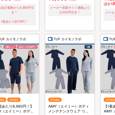
ほか1
合計価格から4,960円引
メーカー直販サイト価格より
き！
2,000円引き！
メーカ
1枚あたり約78円！
TUF カイモノラボ
TUF カイモノラボ
TU
価格
送料無料
特別価格
特別価格
着あたり8,980円！】
AiMY（エイミー）ボディ
【1着
MY（エイミー）ボディ
メンテナンスウェア リカ
AiM