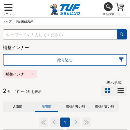
メニュー
商品検索
カート
トップ
商品検索結果
補整インナー
絞り込む
補整インナー
表示形式
2
件
1件 〜 2件を表示
人気順
新着順
価格が安い順
価格が高い順
1