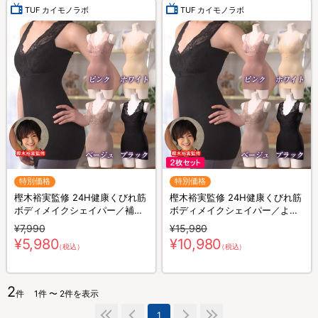
TUF カイモノラボ
TUF カイモノラボ
特別価格
特別価格
樫木裕実監修 24H健康くびれ筋
樫木裕実監修 24H健康くびれ筋
ボディメイクシェイパー／補整
ボディメイクシェイパー／より
キャミソール／1枚4役
どり2枚セット／補整キャミソ
¥7,990
¥15,980
ール／1枚4役
¥5,980
¥10,980
（税込）
（税込）
2
件
1件 〜 2件を表示
1