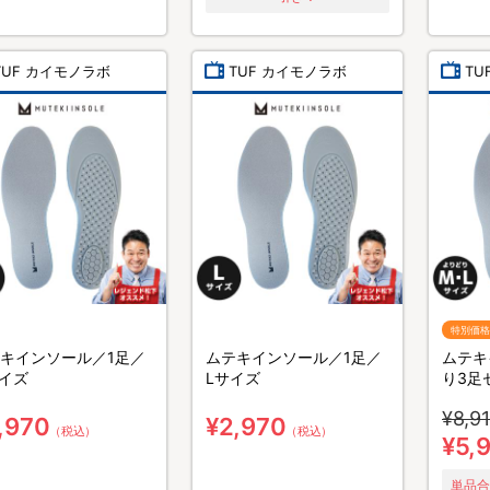
TUF カイモノラボ
TUF カイモノラボ
TU
特別価格
キインソール／1足／
ムテキインソール／1足／
ムテキ
イズ
Lサイズ
り3足
Lサイ
¥8,9
,970
¥2,970
（税込）
（税込）
¥5,
単品合