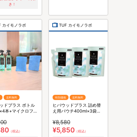
き！
F カイモノラボ
TUF カイモノラボ
送料無料
特別価格
送料無料
ッドプラス ボトル
ヒバウッドプラス 詰め替
ml×4本+マイクロファ
え用パウチ400ml×3袋／
クロス×2枚／防虫
防虫スプレー／防虫剤／害
400
¥8,580
ー／防虫剤／害虫忌
虫忌避剤
980
¥5,850
（税込）
（税込）