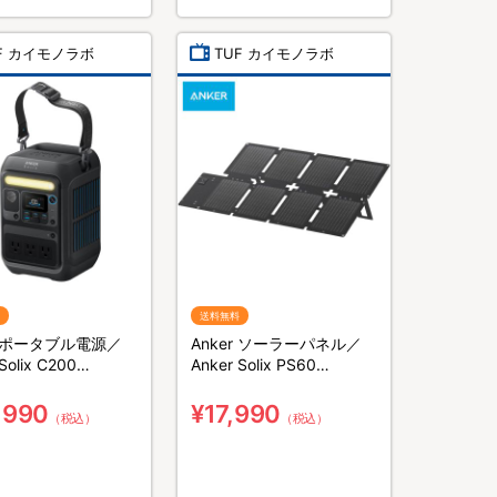
F カイモノラボ
TUF カイモノラボ
送料無料
r ポータブル電源／
Anker ソーラーパネル／
Solix C200
Anker Solix PS60
le Power Station／
Compact Portable Solar
Wh／8ポート／防災グ
Panel／60W／防災グッズ
,990
¥17,990
（税込）
（税込）
災害対策
／災害対策