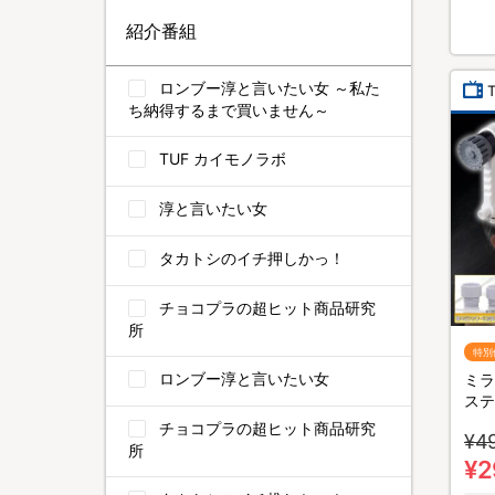
紹介番組
ロンブー淳と言いたい女 ～私た
ち納得するまで買いません～
TUF カイモノラボ
淳と言いたい女
タカトシのイチ押しかっ！
チョコプラの超ヒット商品研究
所
特別
ロンブー淳と言いたい女
ミラ
ステ
セッ
チョコプラの超ヒット商品研究
¥4
所
¥2