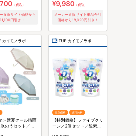
,700
¥9,980
（税込）
（税込）
ー直販サイト価格から
メーカー直販サイト単品合計
11,100円引き！
価格から18,020円引き！
F カイモノラボ
TUF カイモノラボ
特別価格
送料無料
cm＞遮夏クール晴雨
【特別価格】ファイブクリ
 氷のうセット／サ
ーン／2個セット／酸素系
ックラボ／3段コン
漂白除菌洗浄剤(送料無料)