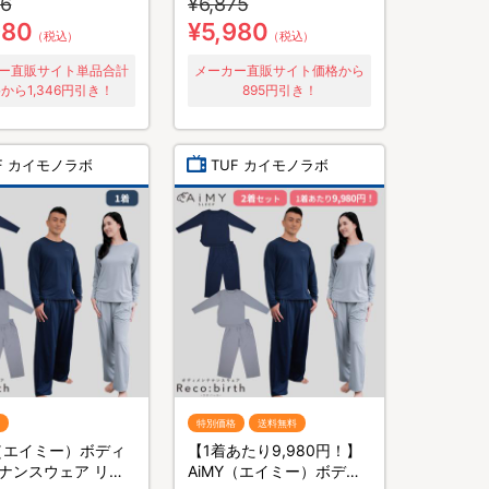
26
¥6,875
980
¥5,980
（税込）
（税込）
ー直販サイト単品合計
メーカー直販サイト価格から
から1,346円引き！
895円引き！
F カイモノラボ
TUF カイモノラボ
特別価格
送料無料
Y（エイミー）ボディ
【1着あたり9,980円！】
ナンスウェア リカ
AiMY（エイミー）ボディ