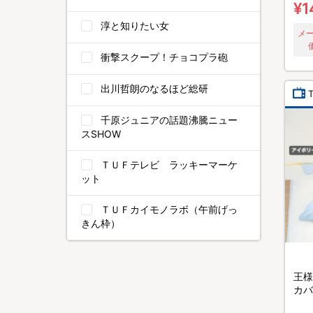
¥1
淳と知りたい女
メ
衝撃スクープ！チョコプラ砲
出川哲朗のなるほど総研
千原ジュニアの話題沸騰ニュー
スSHOW
ＴＵＦテレビ ラッキーマーケ
ット
ＴＵＦカイモノラボ（午前げっ
きん枠）
王様
カバ