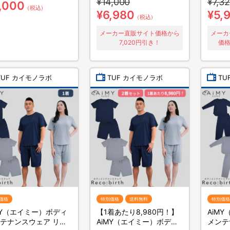
¥14,000
¥7,3
パクト
,000
（税込）
¥6,980
¥5,
（税込）
メーカー直販サイト価格から
メーカ
7,020円引き！
価格
TUF カイモノラボ
TUF カイモノラボ
TU
価格
特別価格
送料無料
特別価格
MY（エイミー）ボディ
【1着あたり8,980円！】
AiM
テナンスウェア リカ
AiMY（エイミー）ボディ
メンテ