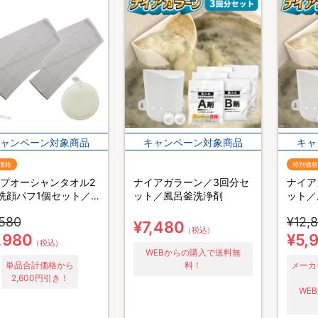
価格
特別価格
プオーシャンタオル2
ナイアガラーン／3回分セ
ナイア
洗顔パフ1個セット／
ット／風呂釜洗浄剤
ット／
すりタオル
,580
¥12,
¥7,480
（税込）
,980
¥5,
（税込）
WEBからの購入で送料無
単品合計価格から
料！
メーカ
2,600円引き！
WE