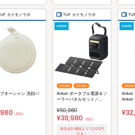
TUF カイモノラボ
TUF カイモノラボ
TU
特別価格
送料無料
送料無料
プオーシャン 洗顔パ
Anker ポータブル電源＆ソ
Anke
ーラーパネルセット／
Anker 
230Wh／8ポート／防災グ
Portab
¥50,980
ッズ／災害対策
230
,980
¥32
（税込）
ッズ／
¥39,980
（税込）
単品合計価格より11,000円
引き！