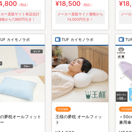
康
4,800
¥18,500
¥18
（税込）
（税込）
ーカー直販サイト単品合計
メーカー直販サイト価格から
メーカ
価格から7,980円引き！
14,500円引き！
TUF カイモノラボ
TUF カイモノラボ
TU
特別価格
特別価格
の夢枕オールフィット
王様の夢枕 オールフィッ
＜50
ー
ト
兼用傘
ンブロ