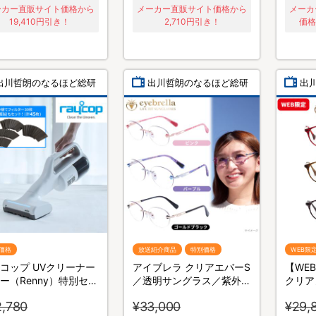
ーカー直販サイト価格から
メーカー直販サイト価格から
メーカ
19,410円引き！
2,710円引き！
価格
出川哲朗のなるほど総研
出川哲朗のなるほど総研
出
価格
放送紹介商品
特別価格
WEB限
コップ UVクリーナー
アイブレラ クリアエバーS
【WE
ー（Renny）特別セッ
／透明サングラス／紫外線
クリア
コードレス／軽量／布
カット＆ブルーライトカッ
グラス
2,780
¥33,000
¥29,
リーナー
ト／目の健康
ルーラ