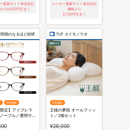
ー直販サイト単品合計
メーカー直販サイト単品合計
から8,420円引き！
価格より
2,730円引き！
川哲朗のなるほど総研
TUF カイモノラボ
定
特別価格
特別価格
B限定】アイブレラ
王様の夢枕 オールフィッ
ノーブル／透明サン
ト／2個セット
／紫外線カット＆ブ
800
¥28,000
イトカット／目の健