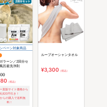
ループオーシャンタオル
ガラーン／2回分セ
風呂釜洗浄剤
¥3,300
（税込）
800
980
（税込）
ー直販サイト価格から
6,820円引き！
Bからの購入で送料無
料！