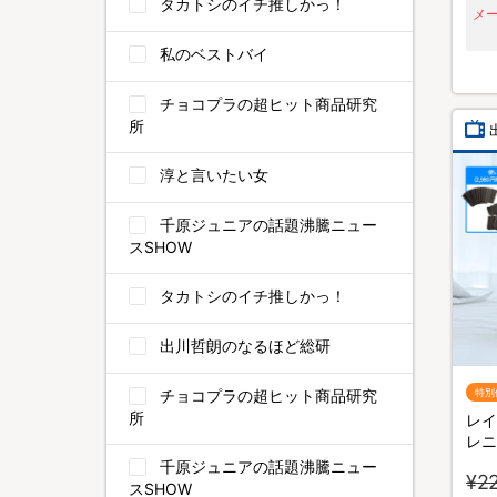
タカトシのイチ推しかっ！
メ
私のベストバイ
チョコプラの超ヒット商品研究
所
淳と言いたい女
千原ジュニアの話題沸騰ニュー
スSHOW
タカトシのイチ推しかっ！
出川哲朗のなるほど総研
チョコプラの超ヒット商品研究
特別
所
レイ
レニ
ト／
千原ジュニアの話題沸騰ニュー
¥2
団ク
スSHOW