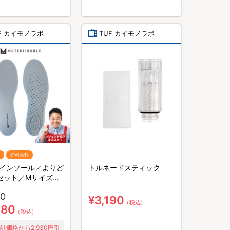
F カイモノラボ
TUF カイモノラボ
送料無料
インソール／よりど
トルネードスティック
セット／Mサイズ・
ズ
10
¥3,190
（税込）
980
（税込）
計価格から2,930円引