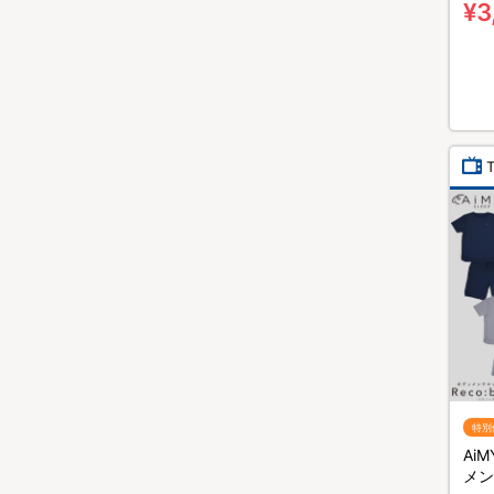
¥3
特別
Ai
メン