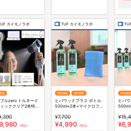
TUF カイモノラボ
TUF カイモノラボ
TU
価格
特別価格
送料無料
特別価格
ブルzero トルネード
ヒバウッドプラス ボトル
ヒバウ
ィッククリア2本特別
500ml×2本+マイクロファ
500
ト／シャワーヘッド
イバークロス×1枚／防虫
イバー
9,390
¥7,700
¥15,
スプレー／防虫剤／害虫忌
スプレ
避剤
避剤
9,980
¥4,990
¥6,
（税込）
（税込）