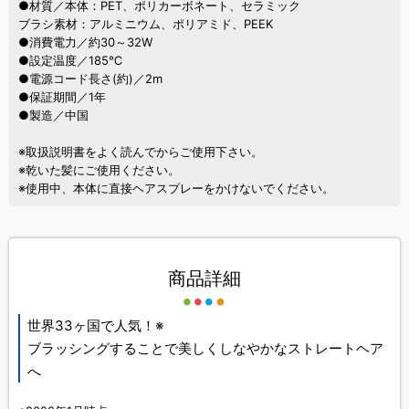
●材質／本体：PET、ポリカーボネート、セラミック
ブラシ素材：アルミニウム、ポリアミド、PEEK
●消費電力／約30～32W
●設定温度／185℃
●電源コード長さ(約)／2m
●保証期間／1年
●製造／中国
※取扱説明書をよく読んでからご使用下さい。
※乾いた髪にご使用ください。
※使用中、本体に直接ヘアスプレーをかけないでください。
商品詳細
世界33ヶ国で人気！※
ブラッシングすることで美しくしなやかなストレートヘア
へ