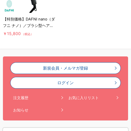
【特別価格】DAFNI nano（ダ
フニ ナノ）／ブラシ型ヘアア
イロン
￥15,800
（税込）
新規会員・メルマガ登録
ログイン
注文履歴
お気に入りリスト
お知らせ