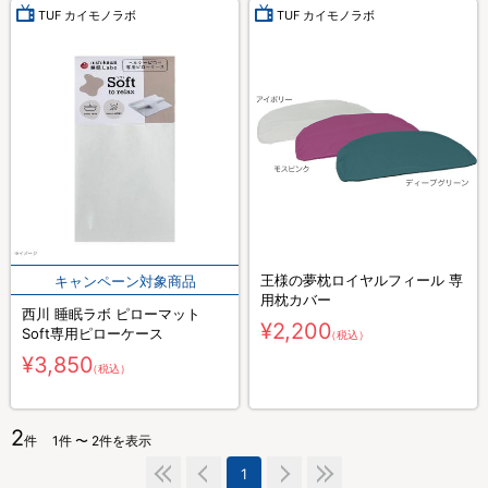
TUF カイモノラボ
TUF カイモノラボ
王様の夢枕ロイヤルフィール 専
用枕カバー
西川 睡眠ラボ ピローマット
¥2,200
Soft専用ピローケース
（税込）
¥3,850
（税込）
2
件
1件 〜 2件を表示
1