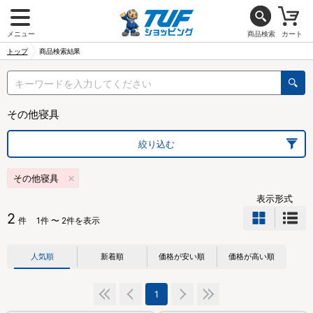
メニュー
商品検索
カート
トップ
商品検索結果
その他寝具
絞り込む
その他寝具
表示形式
2
件
1件 〜 2件を表示
人気順
新着順
価格が安い順
価格が高い順
1