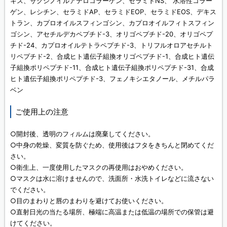
キス、サクシノイルアテロコラーゲン、セラミドNS、 水溶性コラー
ゲン、レシチン、セラミドAP、セラミドEOP、セラミドEOS、デキス
トラン、カプロオイルスフィンゴシン、カプロオイルフィトスフィン
ゴシン、アセチルデカペプチド-3、オリゴペプチド-20、オリゴペプ
チド-24、カプロオイルテトラペプチド-3、トリフルオロアセチルト
リペプチド-2、合成ヒト遺伝子組換オリゴペプチド-1、合成ヒト遺伝
子組換ポリペプチド-11、合成ヒト遺伝子組換ポリペプチド-31、合成
ヒト遺伝子組換ポリペプチド-3、フェノキシエタノール、メチルパラ
ベン
ご使用上の注意
○開封後、透明のフィルムは廃棄してください。
○中身の乾燥、変質を防ぐため、使用後はフタをきちんと閉めてくだ
さい。
○衛生上、一度使用したマスクの再使用はおやめください。
○マスクは水に溶けませんので、洗面所・水洗トイレなどに流さない
でください。
○目のまわりと唇のまわりを避けてお使いください。
○直射日光の当たる場所、極端に高温または低温の場所での保管は避
けてください。