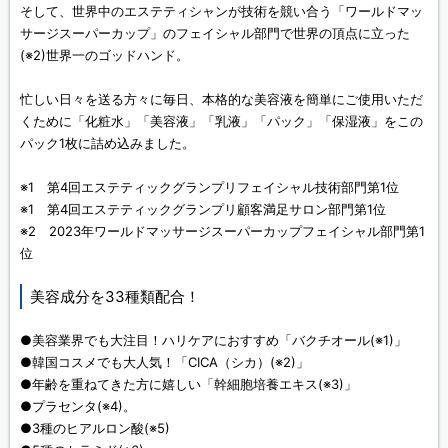
そして、世界中のエステティシャンが技術を競い合う「ワールドマッ
サージスーパーカップ」のフェイシャル部門で世界の頂点に立った
(※2)世界一のゴッドハンド。
忙しい日々を送る方々に毎日、本格的な美容液を簡単にご使用いただ
くために「化粧水」「美容液」「乳液」「パック」「保湿液」をこの
パック1枚に詰め込みました。
※1
第4回エステティックグランプリフェイシャル技術部門第1位
※1
第4回エステティックグランプリ顧客満足サロン部門第1位
※2 2023年ワールドマッサージスーパーカップフェイシャル部門第1
位
美容成分を33種類配合！
●美容業界でも大注目！ハリケアにおすすめ「バクチオール(※1)」
●韓国コスメでも大人気！「CICA（シカ）(※2)」
●年齢を重ねてきた方に嬉しい「幹細胞培養エキス(※3)」
●プラセンタ(※4)。
●3種のヒアルロン酸(※5)