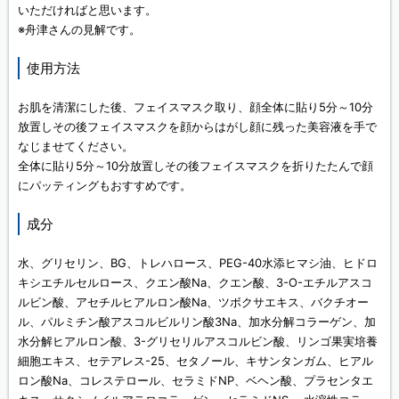
いただければと思います。
※舟津さんの見解です。
使用方法
お肌を清潔にした後、フェイスマスク取り、顔全体に貼り5分～10分
放置しその後フェイスマスクを顔からはがし顔に残った美容液を手で
なじませてください。
全体に貼り5分～10分放置しその後フェイスマスクを折りたたんで顔
にパッティングもおすすめです。
成分
水、グリセリン、BG、トレハロース、PEG-40水添ヒマシ油、ヒドロ
キシエチルセルロース、クエン酸Na、クエン酸、3-O-エチルアスコ
ルビン酸、アセチルヒアルロン酸Na、ツボクサエキス、バクチオー
ル、パルミチン酸アスコルビルリン酸3Na、加水分解コラーゲン、加
水分解ヒアルロン酸、3-グリセリルアスコルビン酸、リンゴ果実培養
細胞エキス、セテアレス-25、セタノール、キサンタンガム、ヒアル
ロン酸Na、コレステロール、セラミドNP、ベヘン酸、プラセンタエ