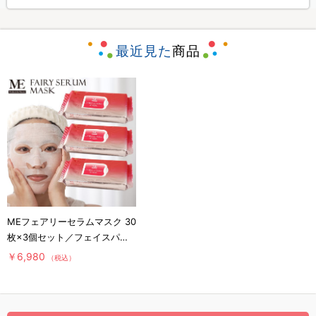
最近見た
商品
MEフェアリーセラムマスク 30
枚×3個セット／フェイスパッ
ク
￥6,980
（税込）