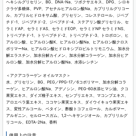
ヘキシルグリセリン、BG、DNA-Na、ツボクサエキス、DPG、シロキ
クラゲ多糖体、PVP、アセチルヒアルロン酸Na、カプリリルグリコー
ル、カプリルヒドロキサム酸、グリセリン、コレステロール、ジペプ
チド-1、ジペプチド-2、ジペプチド-4、ステアリン酸グリセリル、セ
ラミドAP、セラミドAS、セラミドEOP、セラミドNP セラミドNS、
トリペプチド-1、トリペプチド-2、トリペプチド-3、トロポロン、ヒ
アルロン酸、ヒアルロン酸K、ヒアルロン酸Na、ヒアルロン酸クロス
ポリマーNa、ヒアルロン酸ヒドロキシプロピルトリモニウム、加水分
解エラスチン、加水分解カイメン、加水分解コラーゲン、加水分ヒア
ルロン酸、加水分解ヒアルロン酸Na、水添レシチン
＜アクアコラーゲン オイルマスク＞
水、グリセリン、BG、PEG／PPG-17／6コポリマー、加水分解コラ
ーゲン、ヒアルロン酸Na、アデノシン、PEG-60水添ヒマシ油、クコ
果実エキス、ダイズ種子エキス、センブリエキス、マコンブエキス、
アロエベラ葉エキス、ココヤシ果実エキス、ダイウイキョウ果実エキ
ス、変性アルコール、ベタイン、酢酸トコフェロール、カルボマー、
アルギニン、セルロースガム、1,2-ヘキサンジオール、カプリリルグ
リコール、EDTA-2Na、香料
使用上の注意