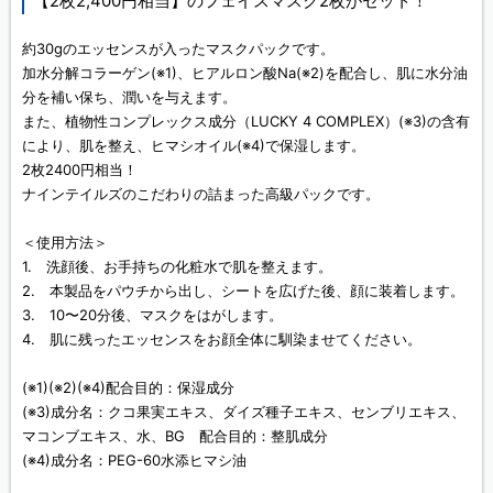
【2枚2,400円相当】のフェイスマスク2枚がセット！
約30gのエッセンスが入ったマスクパックです。
加水分解コラーゲン(※1)、ヒアルロン酸Na(※2)を配合し、肌に水分油
分を補い保ち、潤いを与えます。
また、植物性コンプレックス成分（LUCKY 4 COMPLEX）(※3)の含有
により、肌を整え、ヒマシオイル(※4)で保湿します。
2枚2400円相当！
ナインテイルズのこだわりの詰まった高級パックです。
＜使用方法＞
1. 洗顔後、お手持ちの化粧水で肌を整えます。
2. 本製品をパウチから出し、シートを広げた後、顔に装着します。
3. 10〜20分後、マスクをはがします。
4. 肌に残ったエッセンスをお顔全体に馴染ませてください。
(※1)(※2)(※4)配合目的：保湿成分
(※3)成分名：クコ果実エキス、ダイズ種子エキス、センブリエキス、
マコンブエキス、水、BG 配合目的：整肌成分
(※4)成分名：PEG-60水添ヒマシ油