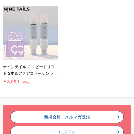
ナインテイルズ スピードリフ
ト 2本＆アクアコラーゲン オ
イルマスク 2枚 特別セット／
￥8,990
（税込）
美容液下地
新規会員・メルマガ登録
ログイン