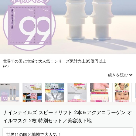
世界11の国と地域で大人気！シリーズ累計売上85億円以上
(※1)
続きを読む
使い方は、塗って待つこと30秒
(※2)
！
気になる小じわを目立たなく見せてくれる
(※3)
海外でも話題の美容液下地！
ナインテイルズ スピードリフト 2本＆アクアコラーゲン オ
(※1)メーカー集計期間：2016年1月～2023年12月
イルマスク 2枚 特別セット／美容液下地
(※2)塗って乾くまでの目安時間。
(※3)物理的なメイクアップ効果です。
世界11の国と地域で大人気！