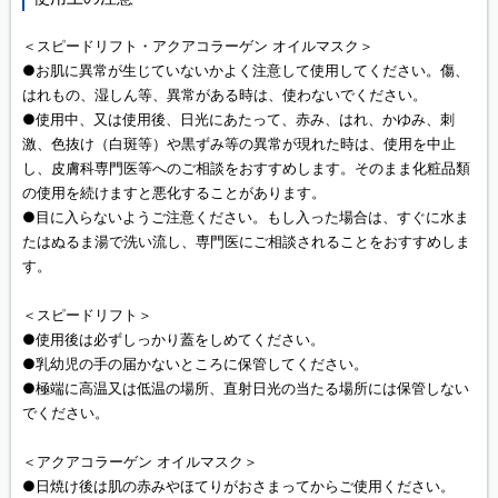
＜スピードリフト・アクアコラーゲン オイルマスク＞
●お肌に異常が生じていないかよく注意して使用してください。傷、
はれもの、湿しん等、異常がある時は、使わないでください。
●使用中、又は使用後、日光にあたって、赤み、はれ、かゆみ、刺
激、色抜け（白斑等）や黒ずみ等の異常が現れた時は、使用を中止
し、皮膚科専門医等へのご相談をおすすめします。そのまま化粧品類
の使用を続けますと悪化することがあります。
●目に入らないようご注意ください。もし入った場合は、すぐに水ま
たはぬるま湯で洗い流し、専門医にご相談されることをおすすめしま
す。
＜スピードリフト＞
●使用後は必ずしっかり蓋をしめてください。
●乳幼児の手の届かないところに保管してください。
●極端に高温又は低温の場所、直射日光の当たる場所には保管しない
でください。
＜アクアコラーゲン オイルマスク＞
●日焼け後は肌の赤みやほてりがおさまってからご使用ください。