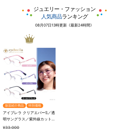
ジュエリー・ファッション
人気商品
ランキング
08月07日13時更新《最新24時間》
1
放送紹介商品
特別価格
アイブレラ クリアエバーS／透
明サングラス／紫外線カット＆
ブルーライトカット／目の健康
¥33,000