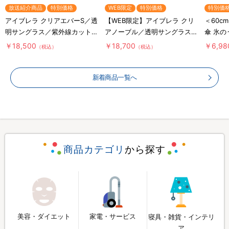
放送紹介商品
特別価格
WEB限定
特別価格
特別価
アイブレラ クリアエバーS／透
【WEB限定】アイブレラ クリ
＜60c
明サングラス／紫外線カット＆
アノーブル／透明サングラス／
傘 氷
ブルーライトカット／目の健康
紫外線カット＆ブルーライトカ
クラボ
￥18,500
￥18,700
￥6,98
（税込）
（税込）
ット／目の健康
新着商品一覧へ
商品カテゴリ
から探す
美容・ダイエット
家電・サービス
寝具・雑貨・インテリ
ア