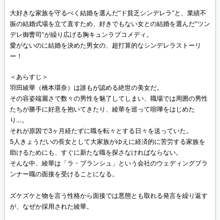
大好きな家族を守るべく結婚を選んだ“ド貧乏シンデレラ”と、業績不
振の結婚式場を立て直すため、好きでもない女との結婚を選んだ“ツン
デレ御曹司”が繰り広げる胸キュンラブコメディ。
愛がないのに結婚を決めた男女の、超打算的なシンデレラストーリ
ー！
＜あらすじ＞
羽田綾華（橋本環奈）は誰もが認める絶世の美女だ。
その容姿端麗さで数々の男性を魅了してしまい、職場では周囲の男性
たちが勝手に好意を抱いてきたり、綾華を巡って喧嘩をはじめた
り…。
それが原因で3ヶ月経たずに職を転々とする日々を送っていた。
5人きょうだいの長女として大家族がゆえに経済的に苦労する家族を
助けるためにも、すぐに新たな職を探さなければならない。
そんな中、綾華は「ラ・ブランシュ」という会社のウェディングプラ
ンナー職の面接を受けることになる。
ズケズケと物を言う性格から面接では悪態とも取れる発言を繰り返す
が、なぜか採用された綾華。