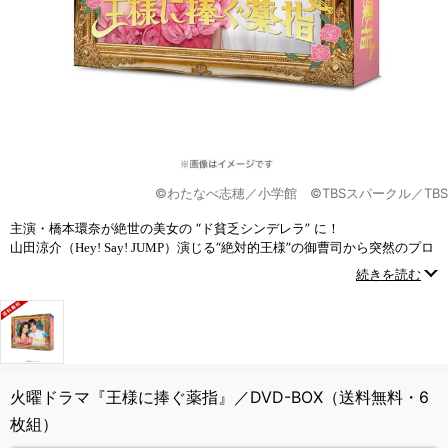
©わたなべ志穂／小学館 ©TBSスパークル／TBS
主演・橋本環奈が絶世の美女の “ド貧乏シンデレラ” に！
山田涼介（
）演じる“絶対的王様”の御曹司から突然のプロ
Hey! Say! JUMP
ポーズ！？
続きを読む
愛は一切ナシの“メリット婚”から始まる超打算的シンデレラストーリー！
火曜ドラマ『王様に捧ぐ薬指』／DVD-BOX（送料無料・6
枚組）