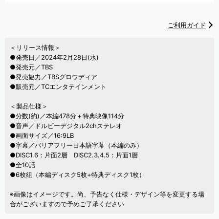
ご利用ガイド
＜リリース情報＞
●発売日／2024年2月28日(水)
●発売元／TBS
●発売協力／TBSグロウディア
●販売元／TCエンタテインメント
＜製品仕様＞
●分数(約)／本編478分＋特典映像114分
●音声／ドルビーデジタル2chステレオ
●画面サイズ／16:9LB
●字幕／バリアフリー日本語字幕（本編のみ）
●DISC1.6：片面2層 DISC2.3.4.5：片面1層
●全10話
●6枚組（本編ディスク5枚+特典ディスク1枚）
※画像はイメージです。尚、予告なく仕様・デザイン等を変更する場
合がございますので予めご了承ください