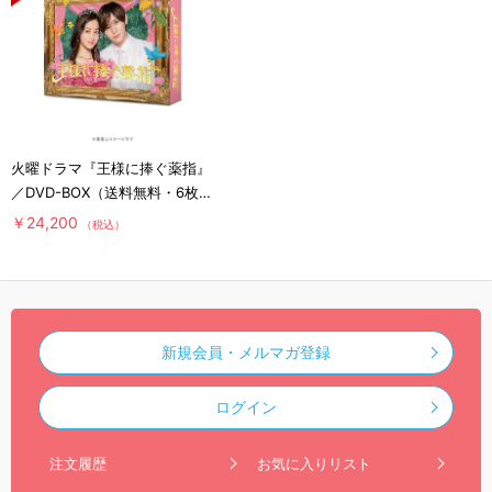
火曜ドラマ『王様に捧ぐ薬指』
／DVD-BOX（送料無料・6枚
組）
￥24,200
（税込）
新規会員・メルマガ登録
ログイン
注文履歴
お気に入りリスト