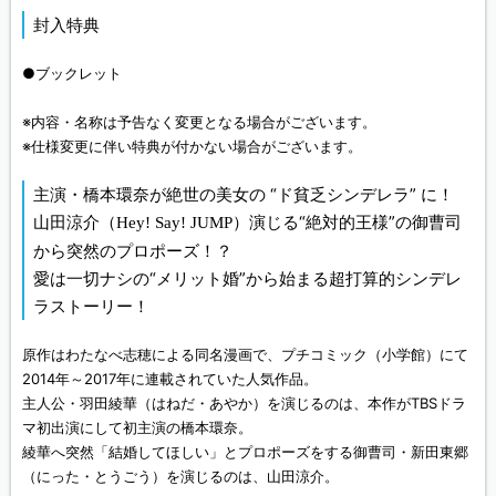
封入特典
●ブックレット
※内容・名称は予告なく変更となる場合がございます。
※仕様変更に伴い特典が付かない場合がございます。
主演・橋本環奈が絶世の美女の “ド貧乏シンデレラ” に！
山田涼介（
）演じる“絶対的王様”の御曹司
Hey! Say! JUMP
から突然のプロポーズ！？
愛は一切ナシの“メリット婚”から始まる超打算的シンデレ
ラストーリー！
原作はわたなべ志穂による同名漫画で、プチコミック（小学館）にて
2014年～2017年に連載されていた人気作品。
主人公・羽田綾華（はねだ・あやか）を演じるのは、本作がTBSドラ
マ初出演にして初主演の橋本環奈。
綾華へ突然「結婚してほしい」とプロポーズをする御曹司・新田東郷
（にった・とうごう）を演じるのは、山田涼介。