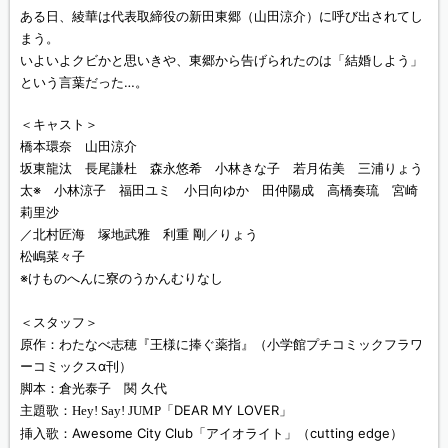
ある日、綾華は代表取締役の新田東郷（山田涼介）に呼び出されてし
まう。
いよいよクビかと思いきや、東郷から告げられたのは「結婚しよう」
という言葉だった…。
＜キャスト＞
橋本環奈 山田涼介
坂東龍汰 長尾謙杜 森永悠希 小林きな子 若月佑美 三浦りょう
太※ 小林涼子 福田ユミ 小日向ゆか 田仲陽成 高橋奏琉 宮崎
莉里沙
／北村匠海 塚地武雅 利重 剛／りょう
松嶋菜々子
※けものへんに寮のうかんむりなし
＜スタッフ＞
原作：わたなべ志穂『王様に捧ぐ薬指』（小学館プチコミックフラワ
ーコミックスα刊）
脚本：倉光泰子 関 久代
主題歌：
「DEAR MY LOVER」
Hey! Say! JUMP
挿入歌：Awesome City Club「アイオライト」（cutting edge）