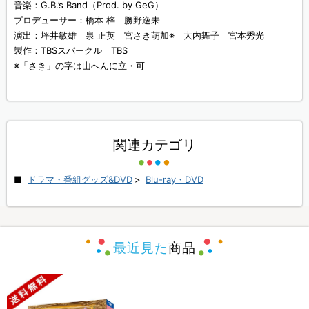
音楽：G.B.’s Band（Prod. by GeG）
プロデューサー：橋本 梓 勝野逸未
演出：坪井敏雄 泉 正英 宮さき萌加※ 大内舞子 宮本秀光
製作：TBSスパークル TBS
※「さき」の字は山へんに立・可
関連カテゴリ
ドラマ・番組グッズ&DVD
>
Blu-ray・DVD
最近見た
商品