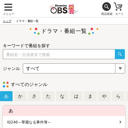
メニュー
商品検索
カート
トップ
ドラマ・番組一覧
ドラマ・番組一覧
キーワードで番組を探す
ジャンル
すべてのジャンル
あ
か
さ
た
な
は
ま
や
ら
あ
IQ246～華麗なる事件簿～