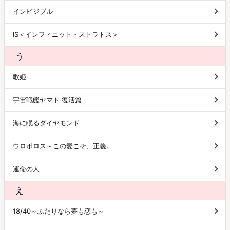
インビジブル
IS＜インフィニット・ストラトス＞
う
歌姫
宇宙戦艦ヤマト 復活篇
海に眠るダイヤモンド
ウロボロス～この愛こそ、正義。
運命の人
え
18/40～ふたりなら夢も恋も～