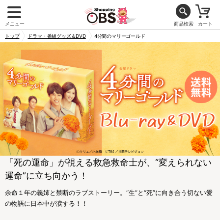
メニュー
商品検索
カート
トップ
ドラマ・番組グッズ＆DVD
4分間のマリーゴールド
「死の運命」が視える救急救命士が、“変えられない
運命”に立ち向かう！
余命１年の義姉と禁断のラブストーリー。“生”と“死”に向き合う切ない愛
の物語に日本中が涙する！！