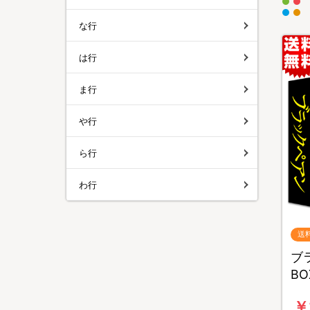
な行
は行
ま行
や行
ら行
わ行
送
ブラ
B
￥