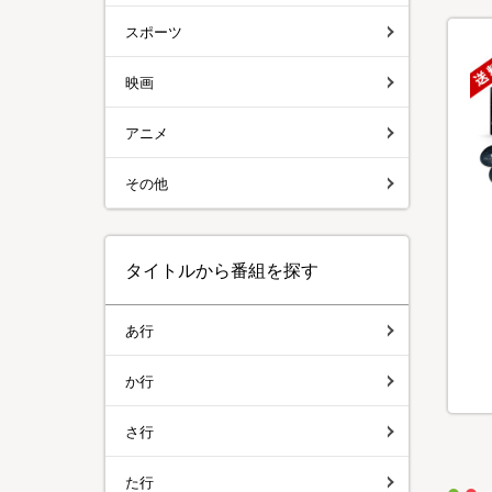
スポーツ
映画
アニメ
その他
タイトルから番組を探す
あ行
か行
さ行
た行