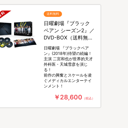
送料無料
日曜劇場『ブラック
ペアン シーズン2』／
DVD-BOX（送料無
料・6枚組）
日曜劇場 『ブラックペア
ン』(2018年)待望の続編！
主演 二宮和也が世界的天才
外科医・天城雪彦を演じ
る！
前作の興奮とスケールを凌
ぐメディカルエンターテイ
ンメント！
￥28,600
（税込）