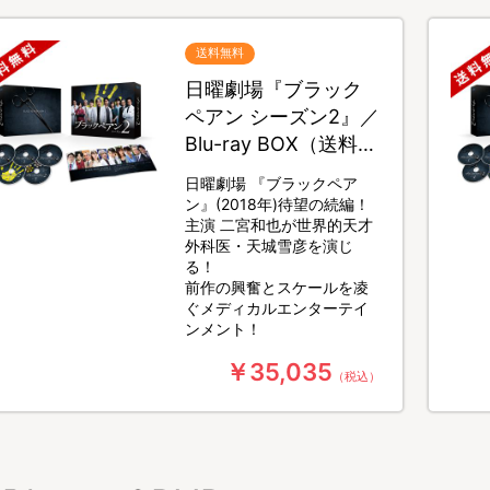
送料無料
日曜劇場『ブラック
ペアン シーズン2』／
Blu-ray BOX（送料無
料・5枚組）
日曜劇場 『ブラックペア
ン』(2018年)待望の続編！
主演 二宮和也が世界的天才
外科医・天城雪彦を演じ
る！
前作の興奮とスケールを凌
ぐメディカルエンターテイ
ンメント！
￥35,035
（税込）