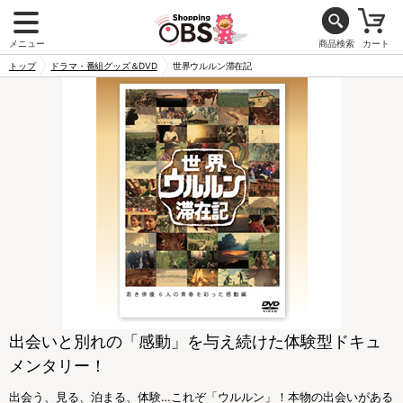
メニュー
商品検索
カート
トップ
ドラマ・番組グッズ＆DVD
世界ウルルン滞在記
出会いと別れの「感動」を与え続けた体験型ドキュ
メンタリー！
出会う、見る、泊まる、体験…これぞ「ウルルン」！本物の出会いがある