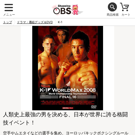
メニュー
商品検索
カート
トップ
ドラマ・番組グッズ＆DVD
K-1
人類史上最強の男を決める、日本が世界に誇る格闘
技イベント！
空手やムエタイなどの選手を集め、ヨーロッパキックボクシングルール