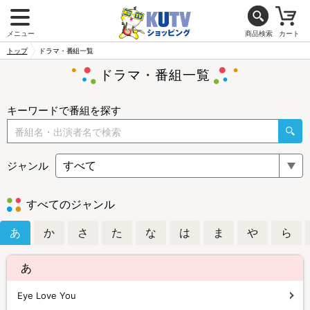
メニュー
商品検索
カート
トップ
ドラマ・番組一覧
ドラマ・番組一覧
キーワードで番組を探す
ジャンル
すべてのジャンル
あ
か
さ
た
な
は
ま
や
ら
あ
Eye Love You