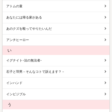
アトムの童
あなたには帰る家がある
あのクズを殴ってやりたいんだ
アンチヒーロー
い
イグナイト-法の無法者-
石子と羽男－そんなコトで訴えます？－
インハンド
インビジブル
う