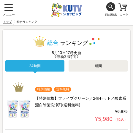
メニュー
商品検索
カート
トップ
総合ランキング
総合
ランキング
8月10日17時更新
《最新24時間》
24時間
週間
1
特別価格
送料無料
【特別価格】ファイブクリーン／2個セット／酸素系
漂白除菌洗浄剤(送料無料)
¥6,875
¥5,980
（税込）