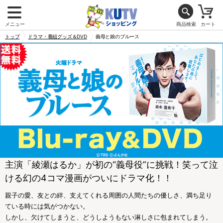
メニュー
商品検索
カート
トップ
ドラマ・番組グッズ＆DVD
義母と娘のブルース
主演「綾瀬はるか」が初の“義母役”に挑戦！笑って泣
ける幻の4コマ漫画がついにドラマ化！！
親子の愛、友との絆、支えてくれる周囲の人間たちの優しさ、満ち足り
ている時には気がつかない。
しかし、欠けてしまうと、どうしようもない淋しさに包まれてしまう。