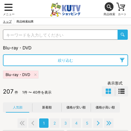
メニュー
商品検索
カート
トップ
商品検索結果
Blu-ray・DVD
絞り込む
Blu-ray・DVD
表示形式
207
件
1件 〜 40件を表示
人気順
新着順
価格が安い順
価格が高い順
1
2
3
4
5