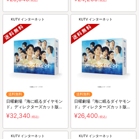
（税込）
（税込）
KUTV インターネット
KUTV インターネット
送料無料
送料無料
日曜劇場『海に眠るダイヤモン
日曜劇場『海に眠るダイヤモン
ド』ディレクターズカット版／
ド』ディレクターズカット版／
Blu-ray BOX（送料無料・4枚
DVD-BOX（送料無料・6枚組）
¥32,340
¥26,400
（税込）
（税込）
組）
KUTV インターネット
KUTV インターネット