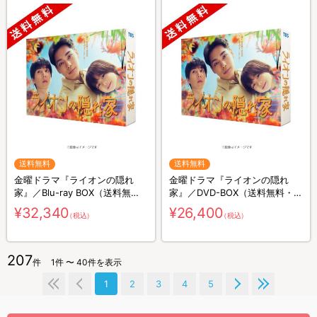
送料無料
送料無料
金曜ドラマ『ライオンの隠れ
金曜ドラマ『ライオンの隠れ
家』／Blu-ray BOX（送料無
家』／DVD-BOX（送料無料・6
料・4枚組）
枚組）
¥32,340
¥26,400
（税込）
（税込）
207
件
1件 〜 40件を表示
1
2
3
4
5