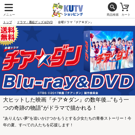
メニュー
商品検索
カート
トップ
ドラマ・番組グッズ＆DVD
金曜ドラマ『チア☆ダン』
大ヒットした映画『チア☆ダン』の数年後…”もう一
つの奇跡の物語”がドラマで描かれる！
"ありえない夢"を追いかけつかもうとする少女たちの青春ストーリー！今
年の夏、すべての人たちを応援します！