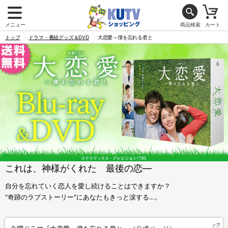
メニュー
商品検索
カート
トップ
ドラマ・番組グッズ＆DVD
大恋愛～僕を忘れる君と
これは、神様がくれた 最後の恋―
自分を忘れていく恋人を愛し続けることはできますか？
"奇跡のラブストーリー"にあなたもきっと涙する…。