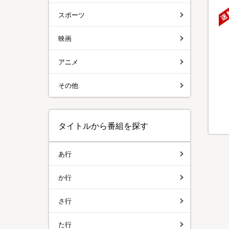
スポーツ
映画
アニメ
その他
タイトルから番組を探す
あ行
か行
さ行
た行