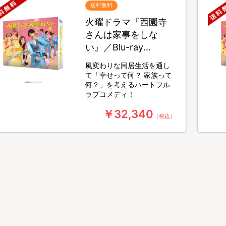
送料無料
火曜ドラマ『西園寺
さんは家事をしな
い』／Blu-ray
BOX（送料無料・4枚
風変わりな同居生活を通し
組）
て「幸せって何？ 家族って
何？」を考えるハートフル
ラブコメディ！
￥32,340
（税込）