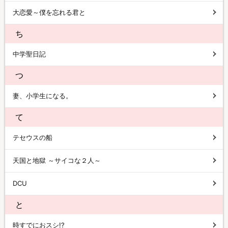
大恋愛～僕を忘れる君と
ち
中学聖日記
つ
妻、小学生になる。
て
テセウスの船
天国と地獄 ～サイコな２人～
DCU
と
時すでにおスシ!?