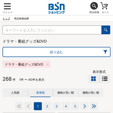
メニュー
商品検索
カート
トップ
商品検索結果
ドラマ・番組グッズ&DVD
絞り込む
ドラマ・番組グッズ&DVD
表示形式
268
件
1件 〜 40件を表示
人気順
新着順
価格が安い順
価格が高い順
1
2
3
4
5