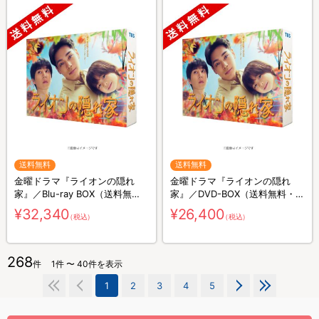
送料無料
送料無料
金曜ドラマ『ライオンの隠れ
金曜ドラマ『ライオンの隠れ
家』／Blu-ray BOX（送料無
家』／DVD-BOX（送料無料・6
料・4枚組）
枚組）
¥32,340
¥26,400
（税込）
（税込）
268
件
1件 〜 40件を表示
1
2
3
4
5