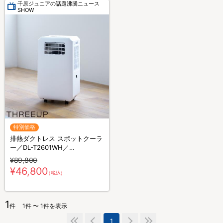
千原ジュニアの話題沸騰ニュース
SHOW
特別価格
排熱ダクトレス スポットクーラ
ー／DL-T2601WH／
THREEUP(スリーアップ)／取付
¥89,800
工事不要／除湿
¥46,800
（税込）
1
件
1件 〜 1件を表示
1