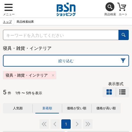
メニュー
商品検索
カート
トップ
商品検索結果
寝具・雑貨・インテリア
絞り込む
寝具・雑貨・インテリア
表示形式
5
件
1件 〜 5件を表示
人気順
新着順
価格が安い順
価格が高い順
1