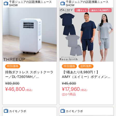
千原ジュニアの話題沸騰ニュース
千原ジュニアの話題沸騰ニュース
SHOW
SHOW
特別価格
特別価格
送料無料
排熱ダクトレス スポットクーラ
【1着あたり8,980円！】
ー／DL-T2601WH／
AiMY（エイミー）ボディメンテ
THREEUP(スリーアップ)／取付
ナンスウェア リカバース／半袖
¥89,800
¥45,600
工事不要／除湿
半ズボン／2着セット／上下セ
¥46,800
¥17,960
（税込）
（税込）
ット／リカバリーウェア
ほか1商品
カイモノラボ
カイモノラボ