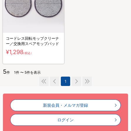
コードレス回転モップクリーナ
ー／交換用スペアモップパッド
¥1,298
（税込）
5
件
1件 〜 5件を表示
1
新規会員・メルマガ登録
ログイン