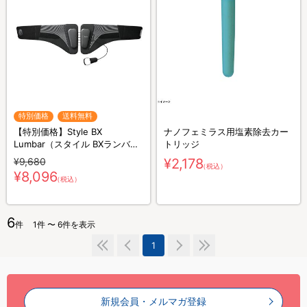
特別価格
送料無料
【特別価格】Style BX
ナノフェミラス用塩素除去カー
Lumbar（スタイル BXランバ
トリッジ
ー）／サポートベルト（送料無
¥9,680
¥2,178
（税込）
料）
¥8,096
（税込）
6
件
1件 〜 6件を表示
1
新規会員・メルマガ登録