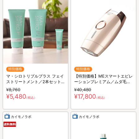
特別価格
特別価格
マ・シロトリプルプラス フェイ
【特別価格】MEスマートエピレ
ストリートメント／2本セット
ーションプレミアム／ムダ毛ケ
(ミニマ・シロトリプルプラス
アアイテム
¥8,760
¥40,480
20g付き)
¥5,480
¥17,800
（税込）
（税込）
カイモノラボ
カイモノラボ