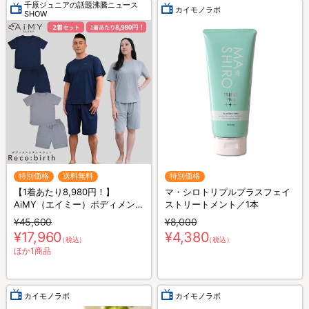
千原ジュニアの話題沸騰ニュース
カイモノラボ
SHOW
特別価格
送料無料
特別価格
【1着あたり8,980円！】
マ・シロトリプルプラスフェイ
AiMY（エイミー）ボディメンテ
ストリートメント／1本
ナンスウェア リカバース／半袖
¥45,600
¥8,000
半ズボン／2着セット／上下セ
¥17,960
¥4,380
（税込）
（税込）
ット／リカバリーウェア
ほか1商品
カイモノラボ
カイモノラボ