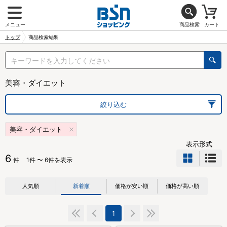
メニュー
商品検索
カート
トップ
商品検索結果
美容・ダイエット
絞り込む
美容・ダイエット
表示形式
6
件
1件 〜 6件を表示
人気順
新着順
価格が安い順
価格が高い順
1