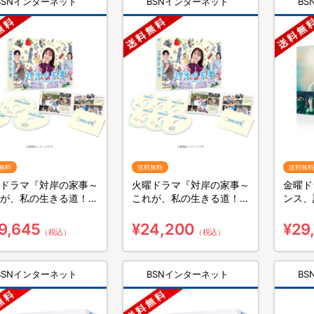
BSNインターネット
BSNインターネット
B
無料
送料無料
送料無料
ドラマ『対岸の家事～
火曜ドラマ『対岸の家事～
金曜ド
が、私の生きる道！
これが、私の生きる道！
ンス、
／Blu-ray BOX（送料
～』／DVD-BOX（送料無
ray 
・3枚組）
料・6枚組）
組）
9,645
¥24,200
¥29
（税込）
（税込）
BSNインターネット
BSNインターネット
B