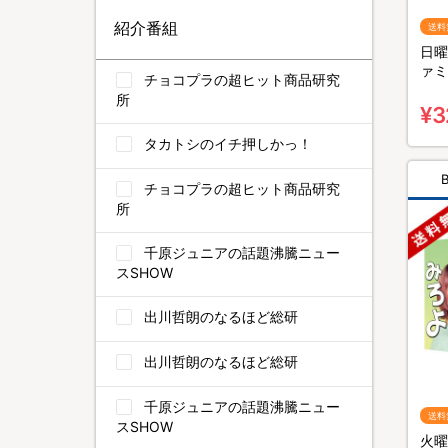
紹介番組
送料
日曜
ァミ
チョコプラの超ヒット商品研究
BO
所
¥3
タカトシのイチ押しかっ！
チョコプラの超ヒット商品研究
所
千原ジュニアの話題沸騰ニュー
スSHOW
出川哲朗のなるほど総研
出川哲朗のなるほど総研
千原ジュニアの話題沸騰ニュー
送料
スSHOW
火曜