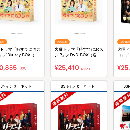
無料
送料無料
送料無料
ドラマ『時すでにおス
火曜ドラマ『時すでにおス
火曜ド
』／Blu-ray BOX（送
シ!?』／DVD-BOX（送料
コ』／
料・3枚組）
無料・6枚組）
料・6
0,855
¥25,410
¥25
（税込）
（税込）
BSNインターネット
BSNインターネット
B