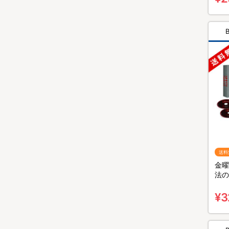
送料
金曜
法の
BO
¥3