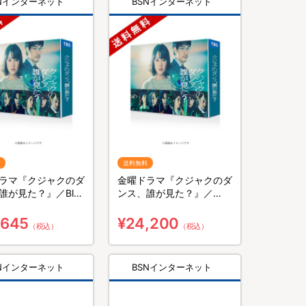
SNインターネット
BSNインターネット
送料無料
ラマ『クジャクのダ
金曜ドラマ『クジャクのダ
誰が見た？』／Blu-
ンス、誰が見た？』／
BOX（送料無料・4枚
DVD-BOX（送料無料・6
枚組）
,645
¥24,200
（税込）
（税込）
SNインターネット
BSNインターネット