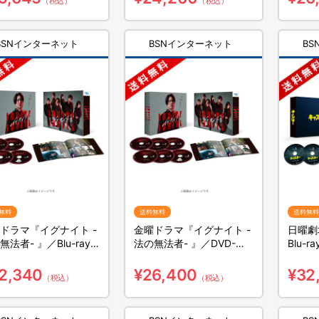
（税込）
（税込）
BSNインターネット
BSNインターネット
B
無料
送料無料
送料無料
ドラマ『イグナイト -
金曜ドラマ『イグナイト -
日曜劇
無法者- 』／Blu-ray
法の無法者- 』／DVD-
Blu-
X（送料無料・4枚組）
BOX（送料無料・6枚組）
4枚組
2,340
¥26,400
¥32
（税込）
（税込）