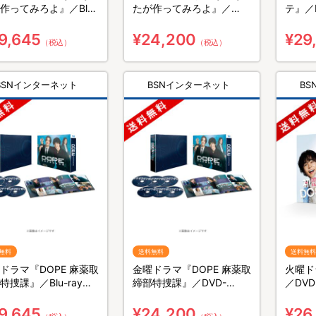
作ってみろよ』／Blu-
たが作ってみろよ』／
テ』／B
y BOX（送料無料・3枚
DVD-BOX（送料無料・6
無料・
枚組）
9,645
¥24,200
¥29
（税込）
（税込）
BSNインターネット
BSNインターネット
B
無料
送料無料
送料無料
ドラマ『DOPE 麻薬取
金曜ドラマ『DOPE 麻薬取
火曜ド
特捜課』／Blu-ray
締部特捜課』／DVD-
／DV
X（送料無料・4枚組）
BOX（送料無料・6枚組）
6枚組
9,645
¥24,200
¥26