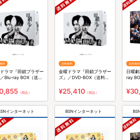
無料
送料無料
送料無料
ドラマ『田鎖ブラザー
金曜ドラマ『田鎖ブラザー
日曜劇場
／Blu-ray BOX（送料
ズ』／DVD-BOX（送料無
ray 
・3枚組）
料・6枚組）
組）
0,855
¥25,410
¥30
（税込）
（税込）
BSNインターネット
BSNインターネット
B