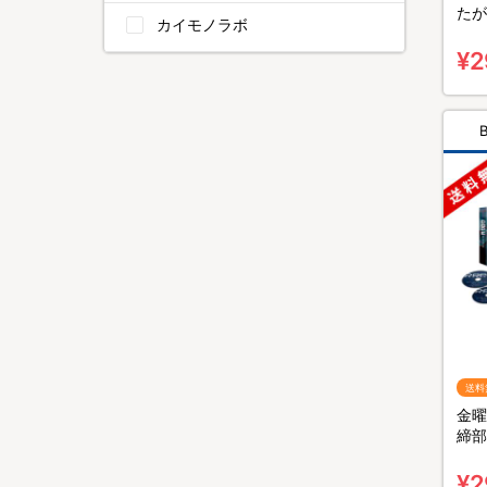
たが
カイモノラボ
ra
組）
¥2
送料
金曜
締部
BO
¥2