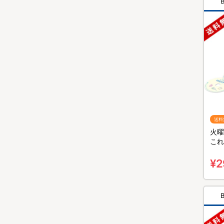
送料
火曜
これ
～』
無料
¥2