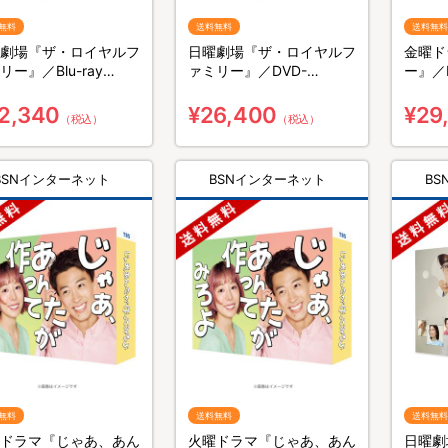
無料
送料無料
送料無料
劇場『ザ・ロイヤルフ
日曜劇場『ザ・ロイヤルフ
金曜ド
リー』／Blu-ray
ァミリー』／DVD-
ー』／B
X（送料無料・4枚組）
BOX（送料無料・6枚組）
無料・
2,340
¥26,400
¥29
（税込）
（税込）
BSNインターネット
BSNインターネット
B
無料
送料無料
送料無料
ドラマ『じゃあ、あん
火曜ドラマ『じゃあ、あん
日曜劇