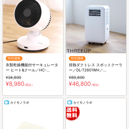
特別価格
特別価格
衣類乾燥機能付サーキュレータ
排熱ダクトレス スポットクーラ
ー ヒート&クール／HC-
ー／DL-T2601WH／
T2494WH
THREEUP(スリーアップ)／取付
¥24,800
¥89,800
工事不要／除湿
¥8,980
¥46,800
（税込）
（税込）
カイモノラボ
カイモノラボ