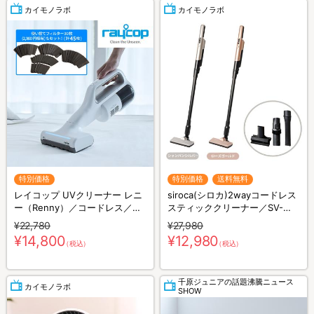
カイモノラボ
カイモノラボ
特別価格
特別価格
送料無料
レイコップ UVクリーナー レニ
siroca(シロカ)2wayコードレス
ー（Renny）／コードレス／軽
スティッククリーナー／SV-
量／布団クリーナー
S281
¥22,780
¥27,980
¥14,800
¥12,980
（税込）
（税込）
千原ジュニアの話題沸騰ニュース
カイモノラボ
SHOW