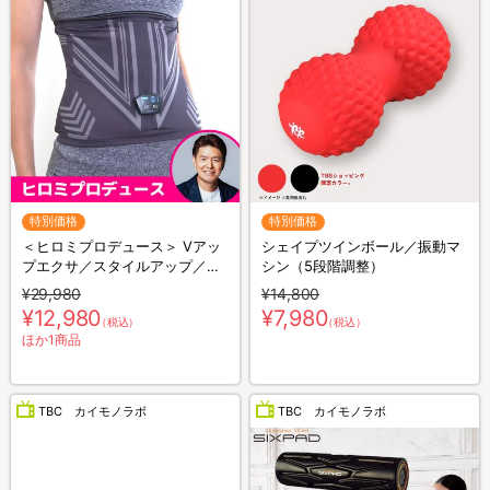
特別価格
特別価格
＜ヒロミプロデュース＞ Vアッ
シェイプツインボール／振動マ
プエクサ／スタイルアップ／お
シン（5段階調整）
腹用EMS
¥29,980
¥14,800
¥12,980
¥7,980
（税込）
（税込）
ほか1商品
TBC カイモノラボ
TBC カイモノラボ