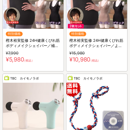
特別価格
特別価格
樫木裕実監修 24H健康くびれ筋
樫木裕実監修 24H健康くびれ筋
ボディメイクシェイパー／補整
ボディメイクシェイパー／より
キャミソール／1枚4役
どり2枚セット／補整キャミソ
¥7,990
¥15,980
ール／1枚4役
¥5,980
¥10,980
（税込）
（税込）
TBC カイモノラボ
TBC カイモノラボ