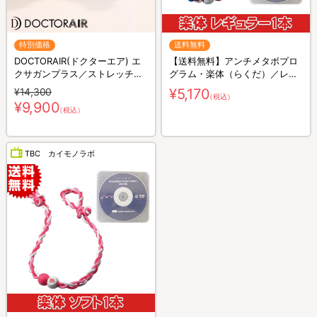
特別価格
送料無料
DOCTORAIR(ドクターエア) エ
【送料無料】アンチメタボプロ
クサガンプラス／ストレッチサ
グラム・楽体（らくだ）／レギ
ポート／美顔器
ュラー
¥14,300
¥5,170
（税込）
¥9,900
（税込）
TBC カイモノラボ