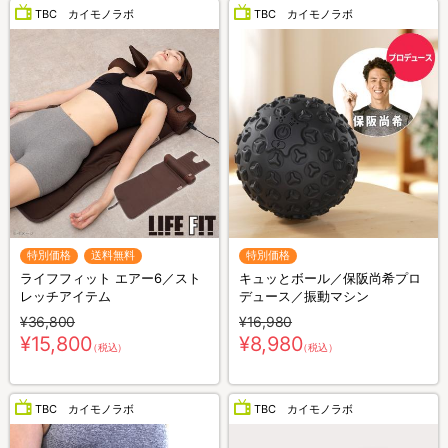
TBC カイモノラボ
TBC カイモノラボ
特別価格
送料無料
特別価格
ライフフィット エアー6／スト
キュッとボール／保阪尚希プロ
レッチアイテム
デュース／振動マシン
¥36,800
¥16,980
¥15,800
¥8,980
（税込）
（税込）
TBC カイモノラボ
TBC カイモノラボ