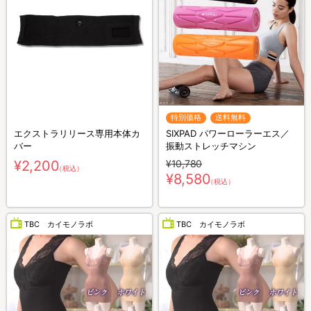
特別価格
送料無料
エクストラリリース専用本体カ
SIXPAD パワーローラーエス／
バー
振動ストレッチマシン
¥2,200
¥10,780
（税込）
¥8,580
（税込）
TBC カイモノラボ
TBC カイモノラボ